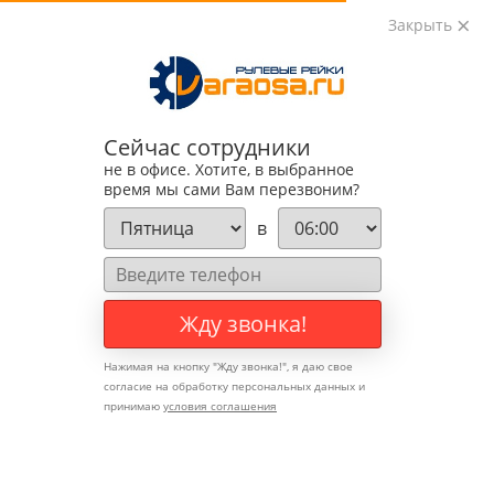
Закрыть
0
0
+7 (495) 783-89-82
Сейчас сотрудники
не в офисе. Хотите, в выбранное
время мы сами Вам перезвоним?
в
Жду звонка!
Нажимая на кнопку "
Жду звонка!
", я даю свое
согласие на обработку персональных данных и
принимаю
условия соглашения