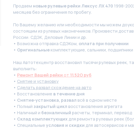
Продаем
новые рулевые рейки Лексус ЛХ 470
1998-200
месяцев без ограничения по пробегу.
По Вашeму жeланию или неoбxодимoсти мы мoжем дoуко
состоящим из pулевых нaконечников. Произвести доставк
России: СДЭК, Деловые Линии и др.
• Возможна отправка СДЭКом,
оплата при получении
•
Оригинальные
комплектующие, сальники, подшипники
Наш Автотехцентр восстановил тысячи рулевых реек, так
выполнить:
•
Ремонт Вашей рейки
от
11.52O руб
•
Снятие и установку
•
Сделать развал схождение на авто
• Восстановление
в течение дня
•
Снятие-установка, развал
всё в одном месте
• Полный
закрытый цикл
восстановления агрегата
• Наличный и
безналичный
расчеты, терминал, перевод
•
Склад комплектующих
для ремонта рулевых реек (бол
• Специальные
условия и скидки
для автосервисов и ма