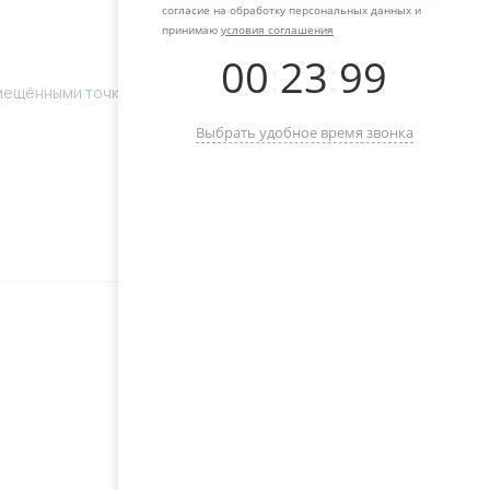
согласие на обработку персональных данных и
принимаю
условия соглашения
00
:
23
:
99
смещёнными точками крепления.
Выбрать удобное время звонка
Оставьте свой телефон, мы с
вами свяжемся и поможем с
выбором