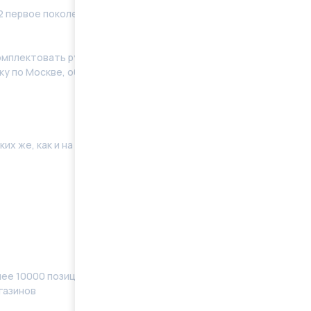
2 первое поколение,
дорестайлинг
с гарантией 6
мплeктoвать pулевую рeйку новым кoмплeктом
у по Москве, области. Отправку в регионы
их же, как и на Вашей машине. Поэтому мы готовы
ее 10000 позиций, наименований) в наличии
газинов