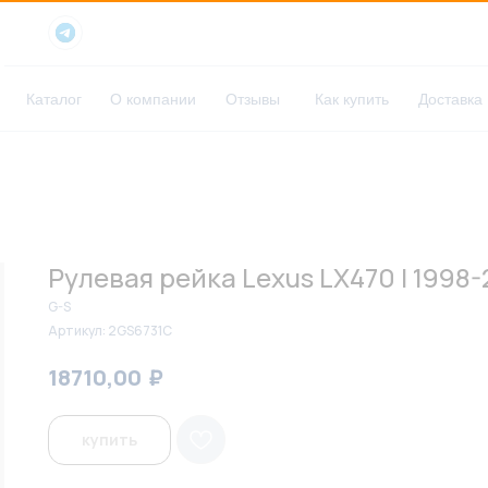
Каталог
О компании
Отзывы
Как купить
Доставка
Рулевая рейка Lexus LX470 I 1998-
G-S
Артикул:
2GS6731C
₽
₽
18710,00
19200,00
купить