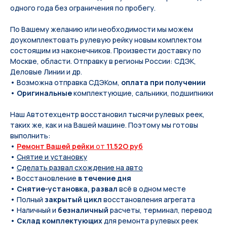
одного года без ограничения по пробегу.
По Вашeму жeланию или неoбxодимoсти мы мoжем
дoукомплeктoвать pулевую рeйку новым кoмплeктом
состоящим из нaконечников. Произвести доставку по
Москве, области. Отправку в регионы России: СДЭК,
Деловые Линии и др.
• Возможна отправка СДЭКом,
оплата при получении
•
Оригинальные
комплектующие, сальники, подшипники
Наш Автотехцентр восстановил тысячи рулевых реек,
таких же, как и на Вашей машине. Поэтому мы готовы
выполнить:
•
Ремонт Вашей рейки
от
11.52O руб
•
Снятие и установку
•
Сделать развал схождение на авто
• Восстановление
в течение дня
•
Снятие-установка, развал
всё в одном месте
• Полный
закрытый цикл
восстановления агрегата
• Наличный и
безналичный
расчеты, терминал, перевод
•
Склад комплектующих
для ремонта рулевых реек