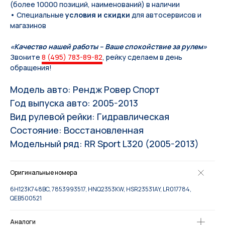
(более 10000 позиций, наименований) в наличии
• Специальные
условия и скидки
для автосервисов и
магазинов
«Качество нашей работы – Ваше спокойствие за рулем»
Звоните
8 (495) 783-89-82
, рейку сделаем в день
обращения!
Модель авто: Рендж Ровер Спорт
Год выпуска авто: 2005-2013
Вид рулевой рейки: Гидравлическая
Состояние: Восстановленная
Модельный ряд: RR Sport L320 (2005-2013)
Оригинальные номера
6H123K748BC, 7853993517, HNQ2353KW, HSR23531AY, LR017784,
QEB500521
Аналоги