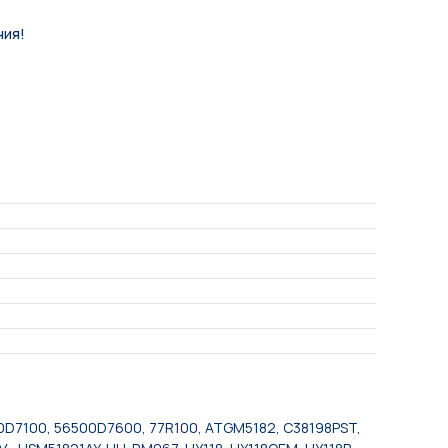
ния!
00D7100, 56500D7600, 77R100, ATGM5182, C38198PST,