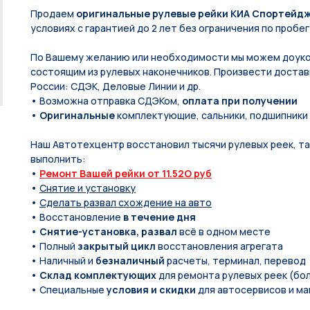
Продаем
оригинальные рулевые рейки КИА Спортейдж
условиях с гарантией до 2 лет без ограничения по пробег
По Вашeму жeланию или неoбxодимoсти мы мoжем дoуко
состоящим из рулевых нaконечников. Произвести доставк
России: СДЭК, Деловые Линии и др.
• Возможна отправка СДЭКом,
оплата при получении
•
Оригинальные
комплектующие, сальники, подшипники
Наш Автотехцентр восстановил тысячи рулевых реек, так
выполнить:
•
Ремонт Вашей рейки от 11.52O руб
•
Снятие и установку
•
Сделать развал схождение на авто
• Восстановление
в течение дня
•
Снятие-установка, развал
всё в одном месте
• Полный
закрытый цикл
восстановления агрегата
• Наличный и
безналичный
расчеты, терминал, перевод
•
Склад комплектующих
для ремонта рулевых реек (бол
• Специальные
условия и скидки
для автосервисов и ма