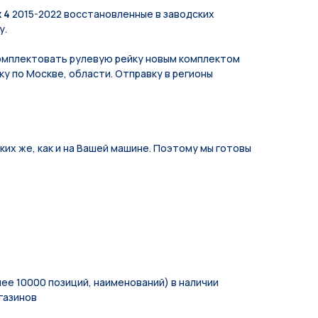
 4
2015-2022 восстановленные в заводских
у.
мплeктoвать pулевую рeйку новым кoмплeктом
у по Москве, области. Отправку в регионы
их же, как и на Вашей машине. Поэтому мы готовы
ее 10000 позиций, наименований) в наличии
газинов