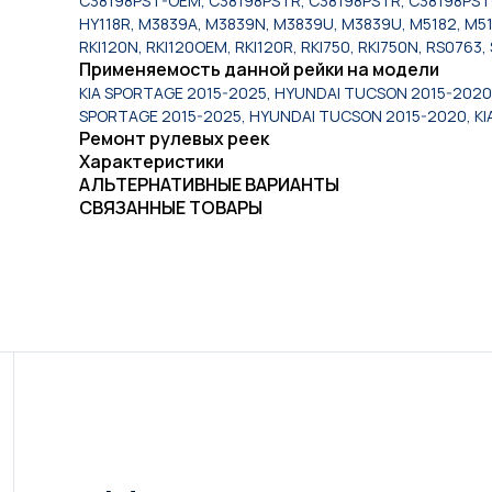
C38198PST-OEM, C38198PSTR, C38198PSTR, C38198PST-
HY118R, M3839A, M3839N, M3839U, M3839U, M5182, M518
RKI120N, RKI120OEM, RKI120R, RKI750, RKI750N, RS0763
Применяемость данной рейки на модели
KIA SPORTAGE 2015-2025, HYUNDAI TUCSON 2015-2020,
SPORTAGE 2015-2025, HYUNDAI TUCSON 2015-2020, KI
Ремонт рулевых реек
Характеристики
АЛЬТЕРНАТИВНЫЕ ВАРИАНТЫ
СВЯЗАННЫЕ ТОВАРЫ