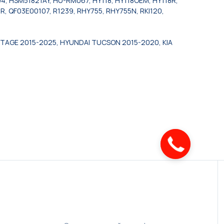
, HSM51821AY, HU-RM067, HY118, HY118OEM, HY118R,
, QF03E00107, R1239, RHY755, RHY755N, RKI120,
RTAGE 2015-2025, HYUNDAI TUCSON 2015-2020, KIA