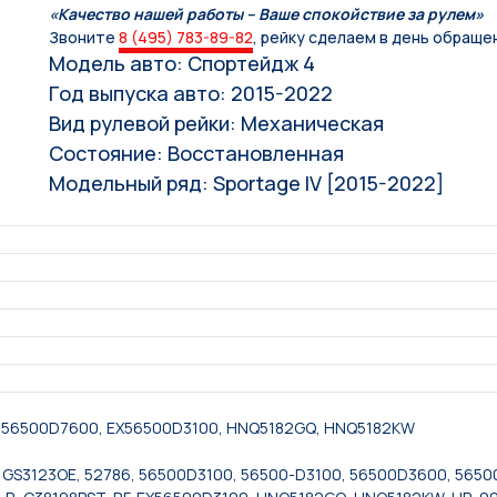
«Качество нашей работы – Ваше спокойствие за рулем»
Звоните
8 (495) 783-89-82
, рейку сделаем в день обраще
Модель авто: Спортейдж 4
Год выпуска авто: 2015-2022
Вид рулевой рейки: Механическая
Состояние: Восстановленная
Модельный ряд: Sportage IV [2015-2022]
, 56500D7600, EX56500D3100, HNQ5182GQ, HNQ5182KW
, 1GS3123OE, 52786, 56500D3100, 56500-D3100, 56500D3600, 565