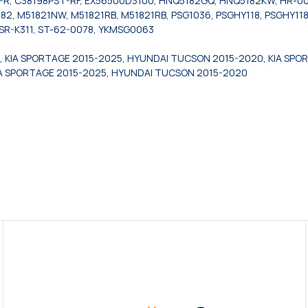
R, C38198PST-RF, EX56500D3100, HNQ5182GQ, HNQ5182KW, HR-004
2, M51821NW, M51821RB, M51821RB, PSG1036, PSGHY118, PSGHY118R
, SR-K311, ST-62-0078, YKMSG0063
 KIA SPORTAGE 2015-2025, HYUNDAI TUCSON 2015-2020, KIA SPO
A SPORTAGE 2015-2025, HYUNDAI TUCSON 2015-2020