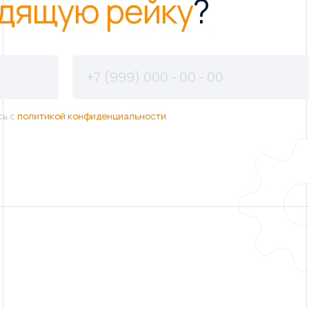
дящую рейку
?
сь с
политикой конфиденциальности