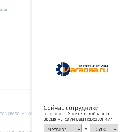
ния!
Сейчас сотрудники
77002F630, HNQ2049KW, HNQ2644GQ, HSR26441AY,
не в офисе. Хотите, в выбранное
время мы сами Вам перезвоним?
в