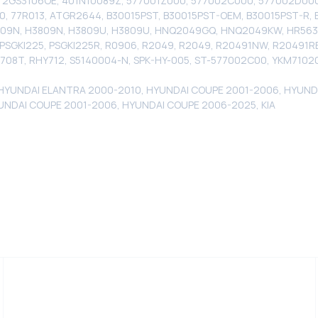
R, 2GS3106OE, 401N10089Z, 577001Z000, 577002C000, 577002D0
, 77R013, ATGR2644, B30015PST, B30015PST-OEM, B30015PST-R, 
09N, H3809N, H3809U, H3809U, HNQ2049GQ, HNQ2049KW, HR56324
8, PSGKI225, PSGKI225R, R0906, R2049, R2049, R20491NW, R20491
708T, RHY712, S5140004-N, SPK-HY-005, ST-577002C00, YKM710
 HYUNDAI ELANTRA 2000-2010, HYUNDAI COUPE 2001-2006, HYUND
UNDAI COUPE 2001-2006, HYUNDAI COUPE 2006-2025, KIA