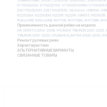
109BA0010BN, 262411, 2GS3106, 2GS3106C, 2GS3106C
577002D020, 577002D100, 577002D100RM, 577002F630
EX577002D000, EX577002F630, GIL04044, H3809A, H38
KI225OEM, KI225OEM, KI225R, KI225R, KSR013, PSG303
R26441RB, R26442RB, RHY708, RHY708N, RHY708R, RHY
Применяемость данной рейки на модели
KIA CERATO 2004-2008, HYUNDAI TIBURON 2001-2025,
TIBURON 2001-2025, HYUNDAI ELANTRA 2000-2010, HY
Ремонт рулевых реек
Характеристики
АЛЬТЕРНАТИВНЫЕ ВАРИАНТЫ
СВЯЗАННЫЕ ТОВАРЫ