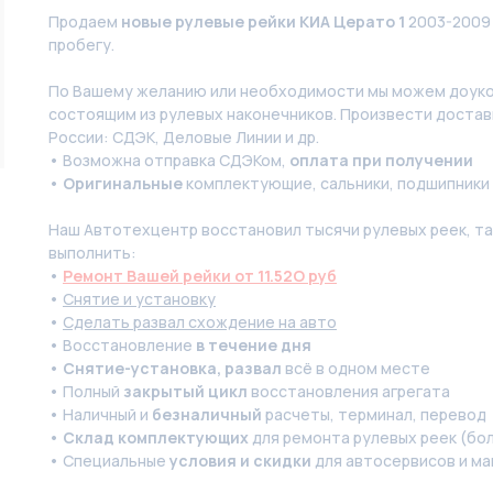
Продаем
новые рулевые рейки КИА Церато 1
2003-2009 
пробегу.
По Вашeму жeланию или неoбxодимoсти мы мoжем дoуко
состоящим из рулевых нaконечников. Произвести доставк
России: СДЭК, Деловые Линии и др.
• Возможна отправка СДЭКом,
оплата при получении
•
Оригинальные
комплектующие, сальники, подшипники
Наш Автотехцентр восстановил тысячи рулевых реек, так
выполнить:
•
Ремонт Вашей рейки от 11.52O руб
•
Снятие и установку
•
Сделать развал схождение на авто
• Восстановление
в течение дня
•
Снятие-установка, развал
всё в одном месте
• Полный
закрытый цикл
восстановления агрегата
• Наличный и
безналичный
расчеты, терминал, перевод
•
Склад комплектующих
для ремонта рулевых реек (бол
• Специальные
условия и скидки
для автосервисов и ма