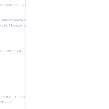
с гарантией 12 месяцев без ограничения по
мплeктoвать pулевую рeйку новым кoмплeктом
у по Москве, области. Отправку в регионы
их же, как и на Вашей машине. Поэтому мы готовы
ее 10000 позиций, наименований) в наличии
газинов