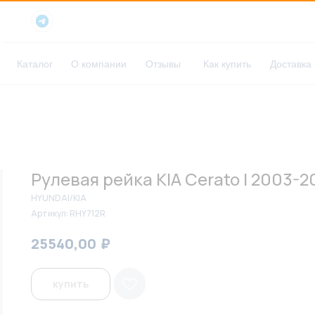
Каталог
О компании
Отзывы
Как купить
Доставка
Рулевая рейка KIA Cerato I 2003-2
HYUNDAI/KIA
Артикул:
RHY712R
₽
₽
25540,00
26200,00
купить