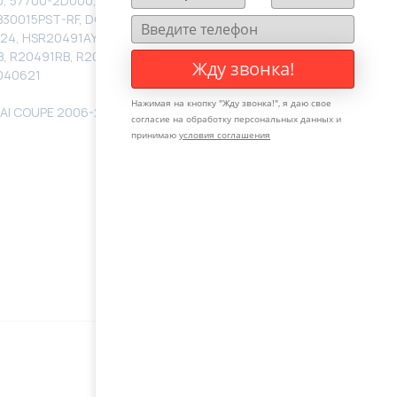
00, 57700-2D000, 577002D000RM, 577002D000RW,
B30015PST-RF, DGA029, D-GA029, EX577002C000,
, HSR20491AY, HY9006, JRP950, JTC-612, KI225,
RB, R20491RB, R20492RB, R20492RB, R2644, R26441NW,
Жду звонка!
2040621
Нажимая на кнопку "
Жду звонка!
", я даю свое
AI COUPE 2006-2025, KIA CERATO 2004-2008, HYUNDAI
согласие на обработку персональных данных и
принимаю
условия соглашения