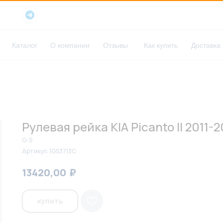
Каталог
О компании
Отзывы
Как купить
Доставка
Рулевая рейка KIA Picanto II 2011-2
G-S
Артикул:
1GS3713C
₽
₽
13420,00
13800,00
купить