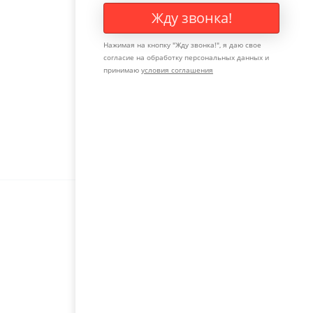
Жду звонка!
Нажимая на кнопку "
Жду звонка!
", я даю свое
согласие на обработку персональных данных и
принимаю
условия соглашения
Оставьте свой телефон, мы с
вами свяжемся и поможем с
выбором