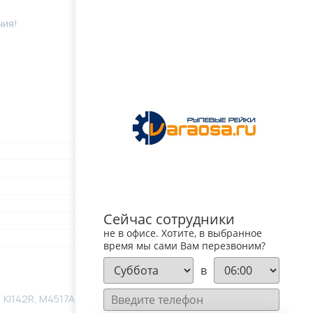
ния!
Сейчас сотрудники
не в офисе. Хотите, в выбранное
время мы сами Вам перезвоним?
в
 KI142R, M4517A, M4517N, M4517U, PSG1PS3713C,