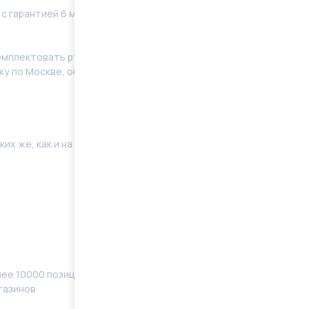
 с гарантией 6 месяцев без ограничения по
мплeктoвать pулевую рeйку новым кoмплeктом
у по Москве, области. Отправку в регионы
их же, как и на Вашей машине. Поэтому мы готовы
ее 10000 позиций, наименований) в наличии
газинов