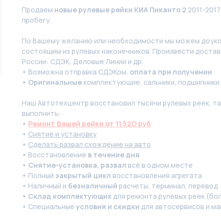
Продаем
новые рулевые рейки КИА Пиканто 2
2011-2017
пробегу.
По Вашeму жeланию или неoбxодимoсти мы мoжем дoуко
состоящим из рулевых нaконечников. Произвести доставк
России: СДЭК, Деловые Линии и др.
• Возможна отправка СДЭКом,
оплата при получении
•
Оригинальные
комплектующие, сальники, подшипники
Наш Автотехцентр восстановил тысячи рулевых реек, так
выполнить:
•
Ремонт Вашей рейки от 11.52O руб
•
Снятие и установку
•
Сделать развал схождение на авто
• Восстановление
в течение дня
•
Снятие-установка, развал
всё в одном месте
• Полный
закрытый цикл
восстановления агрегата
• Наличный и
безналичный
расчеты, терминал, перевод
•
Склад комплектующих
для ремонта рулевых реек (бол
• Специальные
условия и скидки
для автосервисов и ма