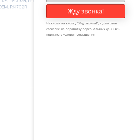
6A, H4516N, H4516U, HSR28801AY, KI204, KI204OEM,
OEM, RKI702R
Жду звонка!
Нажимая на кнопку "
Жду звонка!
", я даю свое
согласие на обработку персональных данных и
принимаю
условия соглашения
Оставьте свой телефон, мы с
вами свяжемся и поможем с