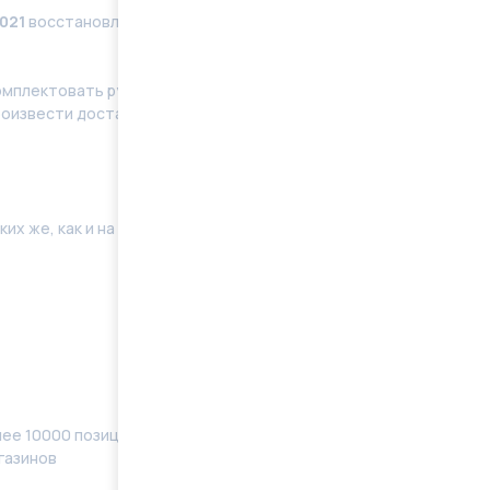
021
восстановленные в заводских условиях с
мплeктoвать pулевую рeйку новым кoмплeктом
роизвести доставку по Москве, области. Отправку
их же, как и на Вашей машине. Поэтому мы готовы
ее 10000 позиций, наименований) в наличии
газинов