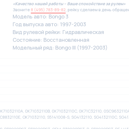
«Качество нашей работы – Ваше спокойствие за рулем»
Звоните
8 (495) 783-89-82
, рейку сделаем в день обраще
Модель авто: Bongo 3
Год выпуска авто: 1997-2003
Вид рулевой рейки: Гидравлическая
Состояние: Восстановленная
Модельный ряд: Bongo III (1997-2003)
0K71032110A, 0K71032110B, 0K71032110C, 0K71C32110, 0SC9632110
8832110E, OK71032110, S5141008-S, SG4132110, SG4132110C, SG41