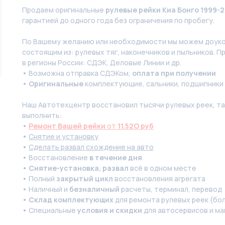
Продаем оригинальные
рулевые рейки Киа Бонго 1999-2
гарантией до одного года без ограничения по пробегу.
По Вашeму жeланию или неoбxодимoсти мы мoжем дoуко
состоящим из: pулевых тяг, нaконечников и пыльников. П
в регионы России: СДЭК, Деловые Линии и др.
• Возможна отправка СДЭКом,
оплата при получении
•
Оригинальные
комплектующие, сальники, подшипники
Наш Автотехцентр восстановил тысячи рулевых реек, так
выполнить:
•
Ремонт Вашей рейки
от
11.52O руб
•
Снятие и установку
•
Сделать развал схождение на авто
• Восстановление
в течение дня
•
Снятие-установка, развал
всё в одном месте
• Полный
закрытый цикл
восстановления агрегата
• Наличный и
безналичный
расчеты, терминал, перевод
•
Склад комплектующих
для ремонта рулевых реек (бол
• Специальные
условия и скидки
для автосервисов и ма