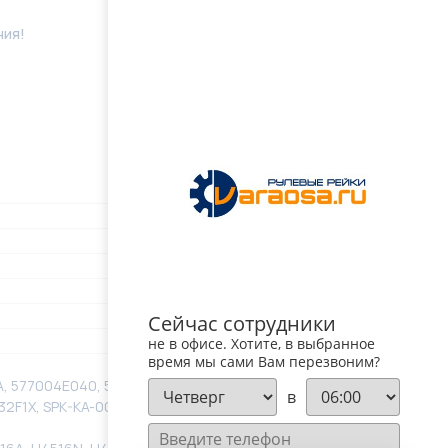
ния!
Сейчас сотрудники
не в офисе. Хотите, в выбранное
время мы сами Вам перезвоним?
A, 577004E040, 577004E050, C11811, HNQ2880GQ,
в
32F1X, SPK-KA-005