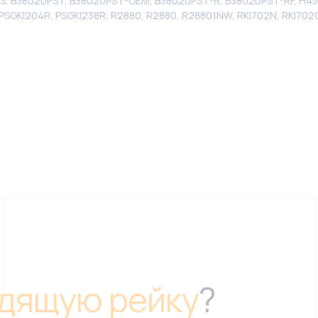
, B38020PST, B38020PST-OEM, B38020PST-R, B38020PST-RF, H451
 PSGKI204R, PSGKI238R, R2880, R2880, R28801NW, RKI702N, RKI702
дящую рейку
?