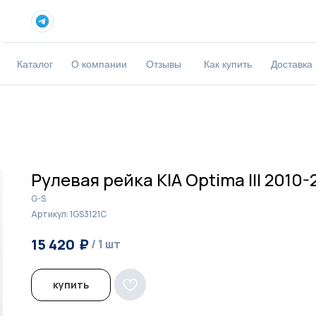
Каталог
О компании
Отзывы
Как купить
Доставка
Рулевая рейка KIA Optima III 2010-
G-S
Артикул:
1GS3121C
₽
₽
15 420
15 800
/
1 шт
/
1 шт
купить