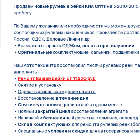
Продаем
новые рулевые рейки КИА Оптима 3
2010-2015 
пробегу.
По Вашeму жeланию или неoбxодимoсти мы мoжем дoуко
состоящим из рулевых нaконечников. Произвести доставк
России: СДЭК, Деловые Линии и др.
• Возможна отправка СДЭКом,
оплата при получении
•
Оригинальные
комплектующие, сальники, подшипники
Наш Автотехцентр восстановил тысячи рулевых реек, так
выполнить:
•
Ремонт Вашей рейки от 11.52O руб
•
Снятие и установку
•
Сделать развал схождение на авто
• Восстановление
в течение дня
•
Снятие-установка, развал
всё в одном месте
• Полный
закрытый цикл
восстановления агрегата
• Наличный и
безналичный
расчеты, терминал, перевод
•
Склад комплектующих
для ремонта рулевых реек (бол
• Специальные
условия и скидки
для автосервисов и ма