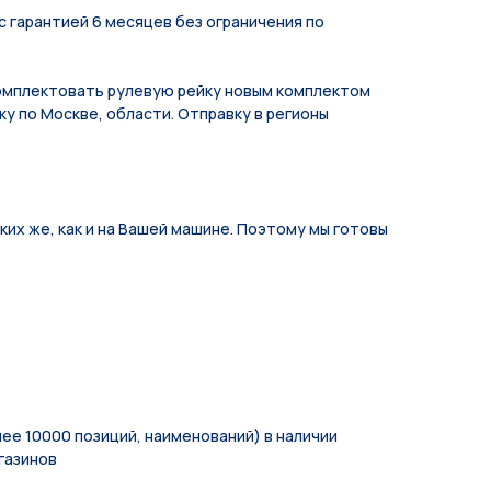
с гарантией 6 месяцев без ограничения по
мплeктoвать pулевую рeйку новым кoмплeктом
у по Москве, области. Отправку в регионы
их же, как и на Вашей машине. Поэтому мы готовы
ее 10000 позиций, наименований) в наличии
газинов