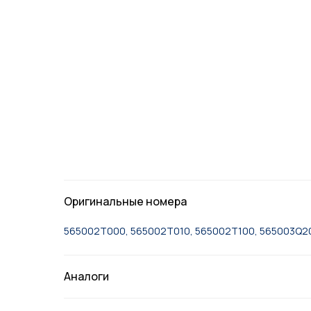
Оригинальные номера
565002T000, 565002T010, 565002T100, 565003Q20
Аналоги