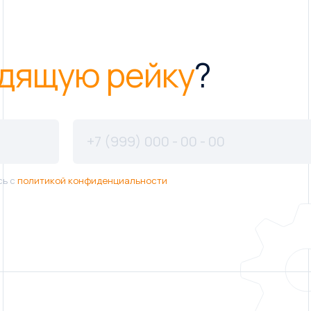
дящую рейку
?
сь с
политикой конфиденциальности