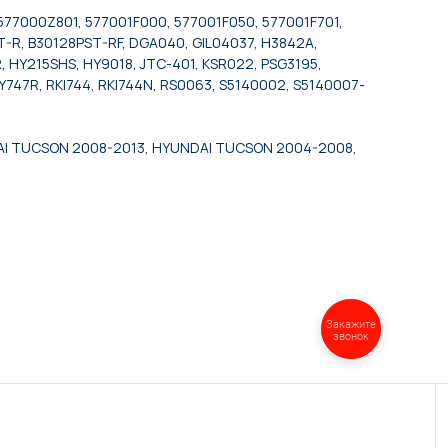
577000Z801, 577001F000, 577001F050, 577001F701,
-R, B30128PST-RF, DGA040, GIL04037, H3842A,
HY215SHS, HY9018, JTC-401, KSR022, PSG3195,
747R, RKI744, RKI744N, RS0063, S5140002, S5140007-
AI TUCSON 2008-2013, HYUNDAI TUCSON 2004-2008,
Закажите
звонок