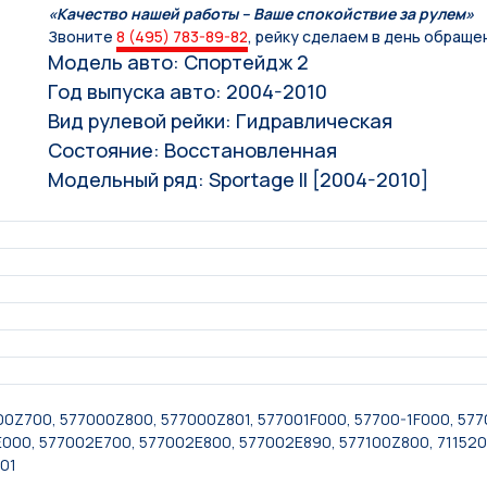
«Качество нашей работы – Ваше спокойствие за рулем»
Звоните
8 (495) 783-89-82
, рейку сделаем в день обраще
Модель авто: Спортейдж 2
Год выпуска авто: 2004-2010
Вид рулевой рейки: Гидравлическая
Состояние: Восстановленная
Модельный ряд: Sportage II [2004-2010]
00Z700, 577000Z800, 577000Z801, 577001F000, 57700-1F000, 5770
E000, 577002E700, 577002E800, 577002E890, 577100Z800, 71152
01