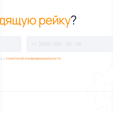
дящую рейку
?
сь с
политикой конфиденциальности