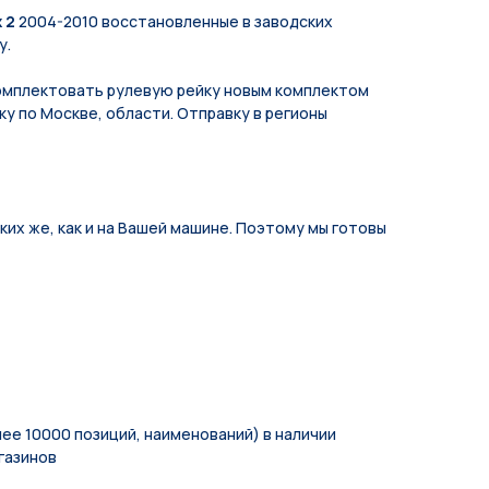
 2
2004-2010 восстановленные в заводских
у.
мплeктoвать pулевую рeйку новым кoмплeктом
у по Москве, области. Отправку в регионы
их же, как и на Вашей машине. Поэтому мы готовы
ее 10000 позиций, наименований) в наличии
газинов