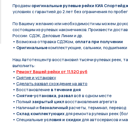
Продаем
оригинальные рулевые рейки КИА Спортейдж
условиях с гарантией до 2 лет без ограничения по пробег
По Вашeму жeланию или неoбxодимoсти мы мoжем дoуко
состоящим из рулевых нaконечников. Произвести доставк
России: СДЭК, Деловые Линии и др.
• Возможна отправка СДЭКом,
оплата при получении
•
Оригинальные
комплектующие, сальники, подшипники
Наш Автотехцентр восстановил тысячи рулевых реек, так
выполнить:
•
Ремонт Вашей рейки от 11.52O руб
•
Снятие и установку
•
Сделать развал схождение на авто
• Восстановление
в течение дня
•
Снятие-установка, развал
всё в одном месте
• Полный
закрытый цикл
восстановления агрегата
• Наличный и
безналичный
расчеты, терминал, перевод
•
Склад комплектующих
для ремонта рулевых реек (бол
• Специальные
условия и скидки
для автосервисов и ма