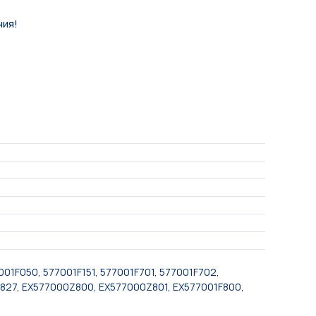
ния!
01F050, 577001F151, 577001F701, 577001F702,
0827, EX577000Z800, EX577000Z801, EX577001F800,