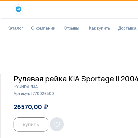
Каталог
О компании
Отзывы
Как купить
Доставка
Рулевая рейка KIA Sportage II 200
HYUNDAI/KIA
Артикул:
577002E800
₽
₽
26570,00
27300,00
купить