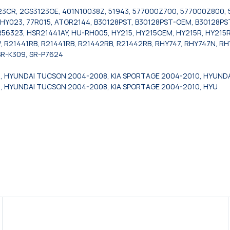
123CR, 2GS3123OE, 401N10038Z, 51943, 577000Z700, 577000Z800, 
HY023, 77R015, ATGR2144, B30128PST, B30128PST-OEM, B30128PST
323, HSR21441AY, HU-RH005, HY215, HY215OEM, HY215R, HY215R, 
 R21441RB, R21441RB, R21442RB, R21442RB, RHY747, RHY747N, RHY
SR-K309, SR-P7624
, HYUNDAI TUCSON 2004-2008, KIA SPORTAGE 2004-2010, HYUND
, HYUNDAI TUCSON 2004-2008, KIA SPORTAGE 2004-2010, HYU