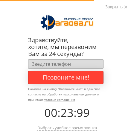
Закрыть
0
0
+7 (495) 783-89-82
Здравствуйте,
хотите, мы перезвоним
Вам за 24 секунды?
Позвоните мне!
Нажимая на кнопку "
Позвоните мне
", я даю свое
согласие на обработку персональных данных и
принимаю
условия соглашения
00
:
23
:
99
Выбрать удобное время звонка