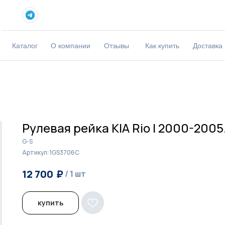
Каталог
О компании
Отзывы
Как купить
Доставка
Рулевая рейка KIA Rio I 2000-2005
G-S
Артикул:
1GS3706C
₽
₽
12 700
13 000
/
1 шт
/
1 шт
купить