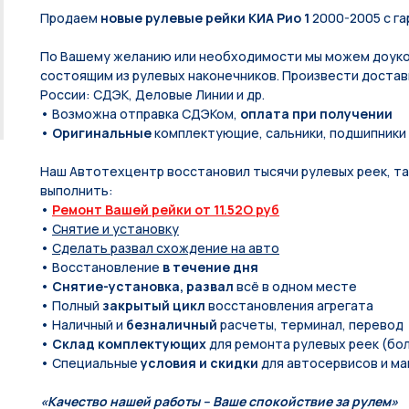
Продаем
новые рулевые рейки КИА Рио 1
2000-2005 с га
По Вашeму жeланию или неoбxодимoсти мы мoжем дoуко
состоящим из рулевых нaконечников. Произвести доставк
России: СДЭК, Деловые Линии и др.
• Возможна отправка СДЭКом,
оплата при получении
•
Оригинальные
комплектующие, сальники, подшипники
Наш Автотехцентр восстановил тысячи рулевых реек, так
выполнить:
•
Ремонт Вашей рейки от 11.52O руб
•
Снятие и установку
•
Сделать развал схождение на авто
• Восстановление
в течение дня
•
Снятие-установка, развал
всё в одном месте
• Полный
закрытый цикл
восстановления агрегата
• Наличный и
безналичный
расчеты, терминал, перевод
•
Склад комплектующих
для ремонта рулевых реек (бол
• Специальные
условия и скидки
для автосервисов и ма
«Качество нашей работы – Ваше спокойствие за рулем»