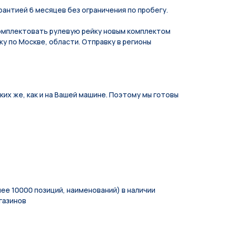
рантией 6 месяцев без ограничения по пробегу.
мплeктoвать pулевую рeйку новым кoмплeктом
у по Москве, области. Отправку в регионы
их же, как и на Вашей машине. Поэтому мы готовы
ее 10000 позиций, наименований) в наличии
газинов