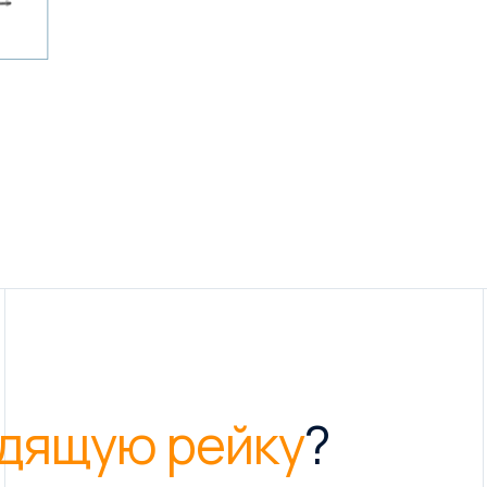
дящую рейку
?