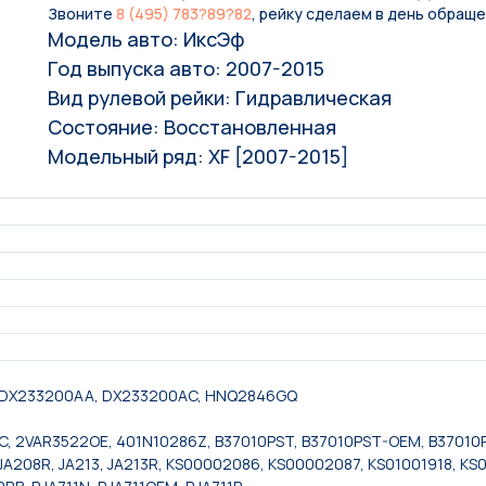
Звоните
8 (495) 783?89?82
, рейку сделаем в день обраще
Модель авто: ИксЭф
Год выпуска авто: 2007-2015
Вид рулевой рейки: Гидравлическая
Состояние: Восстановленная
Модельный ряд: XF [2007-2015]
, DX233200AA, DX233200AC, HNQ2846GQ
, 2VAR3522OE, 401N10286Z, B37010PST, B37010PST-OEM, B37010P
A208R, JA213, JA213R, KS00002086, KS00002087, KS01001918, KS