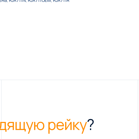
RB, RJA711N, RJA711OEM, RJA711R
дящую рейку
?