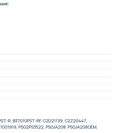
ния!
ST-R, B37010PST-RF, C2D21139, C2Z20447,
01001919, PSG2PS3522, PSGJA208, PSGJA208OEM,