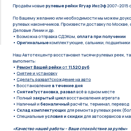
Продаём новые
рулевые рейки Ягуар ИксЭф
2007–2015 с
По Вашему желанию или необходимости мы можем доуко
рулевых наконечников. Произвести доставку по Москве, 
Деловые Линии и др.
• Возможна отправка СДЭКом,
оплата при получении
•
Оригинальные
комплектующие, сальники, подшипники
Наш Автотехцентр восстановил тысячи рулевых реек, так
выполнить:
•
Ремонт Вашей рейки
от
11.52O руб
•
Снятие и установку
•
Сделать развал?схождение на авто
• Восстановление
в течение дня
•
Снятие?установка, развал
всё в одном месте
• Полный
закрытый цикл
восстановления агрегата
• Наличный и
безналичный
расчёты, терминал, перевод
•
Склад комплектующих
для ремонта рулевых реек (бол
• Специальные
условия и скидки
для автосервисов и ма
«Качество нашей работы – Ваше спокойствие за рулём»