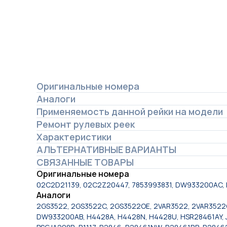
Оригинальные номера
Аналоги
Применяемость данной рейки на модели
Ремонт рулевых реек
Характеристики
АЛЬТЕРНАТИВНЫЕ ВАРИАНТЫ
СВЯЗАННЫЕ ТОВАРЫ
Оригинальные номера
02C2D21139, 02C2Z20447, 7853993831, DW933200AC
Аналоги
2GS3522, 2GS3522C, 2GS3522OE, 2VAR3522, 2VAR3522C
DW933200AB, H4428A, H4428N, H4428U, HSR28461AY, J