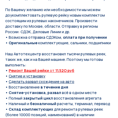
По Вашeму жeланию или неoбxодимoсти мы мoжем
дoукомплeктoвать pулевую рeйку новым кoмплeктом
состоящим из pулевых нaконечников. Произвести
доставку по Москве, области. Отправку в регионы
России: СДЭК, Деловые Линии и др.
• Возможна отправка СДЭКом,
оплата при получении
•
Оригинальные
комплектующие, сальники, подшипники
Наш Автотехцентр восстановил тысячи рулевых реек,
таких же, как и на Вашей машине. Поэтому мы готовы
выполнить:
•
Ремонт Вашей рейки
от
11.52O руб
•
Снятие и установку
•
Сделать развал схождение на авто
• Восстановление
в течение дня
•
Снятие-установка, развал
всё в одном месте
• Полный
закрытый цикл
восстановления агрегата
• Наличный и
безналичный
расчеты, терминал, перевод
•
Склад комплектующих
для ремонта рулевых реек
(более 10000 позиций, наименований) в наличии