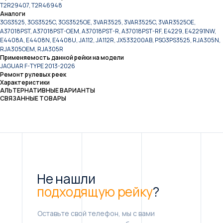
T2R29407, T2R46948
Аналоги
3GS3525, 3GS3525C, 3GS3525OE, 3VAR3525, 3VAR3525C, 3VAR3525OE,
A37018PST, A37018PST-OEM, A37018PST-R, A37018PST-RF, E4229, E42291NW,
E4408A, E4408N, E4408U, JA112, JA112R, JX533200AB, PSG3PS3525, RJA305N,
RJA305OEM, RJA305R
Применяемость данной рейки на модели
JAGUAR F-TYPE 2013-2026
Ремонт рулевых реек
Характеристики
АЛЬТЕРНАТИВНЫЕ ВАРИАНТЫ
СВЯЗАННЫЕ ТОВАРЫ
Не нашли
подходящую рейку
?
Оставьте свой телефон, мы с вами