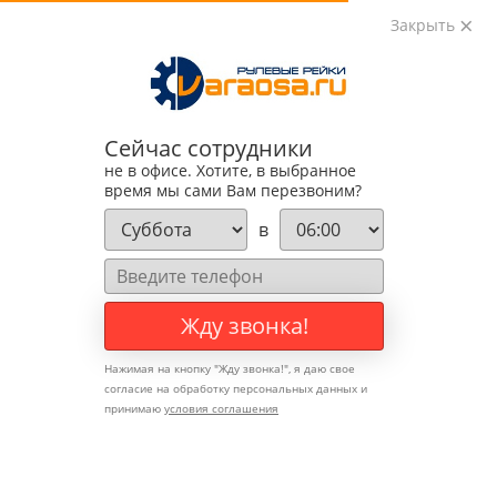
Закрыть
0
0
+7 (495) 783-89-82
Сейчас сотрудники
не в офисе. Хотите, в выбранное
время мы сами Вам перезвоним?
в
Жду звонка!
Нажимая на кнопку "
Жду звонка!
", я даю свое
согласие на обработку персональных данных и
принимаю
условия соглашения