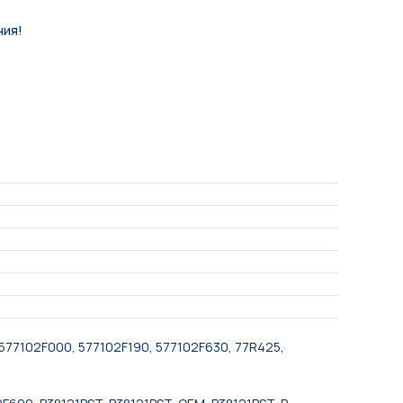
ния!
577102F000, 577102F190, 577102F630, 77R425,