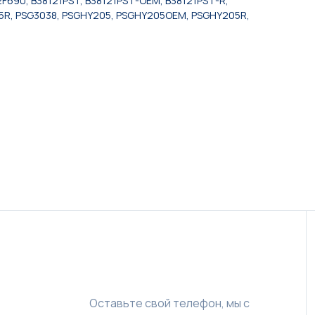
2F690, B38121PST, B38121PST-OEM, B38121PST-R,
05R, PSG3038, PSGHY205, PSGHY205OEM, PSGHY205R,
Оставьте свой телефон, мы с