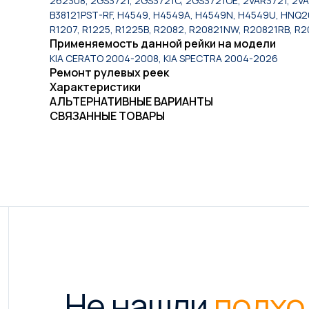
262308, 2GS3721, 2GS3721C, 2GS3721OE, 2VAR3721, 2VA
B38121PST-RF, H4549, H4549A, H4549N, H4549U, HNQ
R1207, R1225, R1225B, R2082, R20821NW, R20821RB, R20
Применяемость данной рейки на модели
KIA CERATO 2004-2008, KIA SPECTRA 2004-2026
Ремонт рулевых реек
Характеристики
АЛЬТЕРНАТИВНЫЕ ВАРИАНТЫ
СВЯЗАННЫЕ ТОВАРЫ
Не нашли
подхо