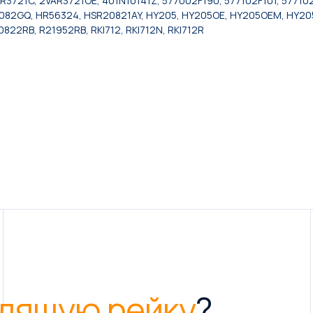
R3721C, 2VAR3721OE, 401N10141Z, 577002F190, 577102F101, 57710
2082GQ, HR56324, HSR20821AY, HY205, HY205OE, HY205OEM, HY2
822RB, R21952RB, RKI712, RKI712N, RKI712R
дящую рейку
?