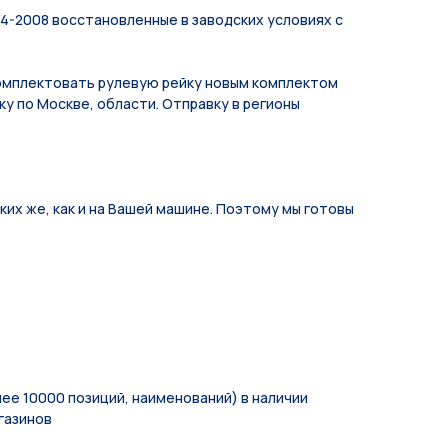
4-2008 восстановленные в заводских условиях с
мплeктoвать pулевую рeйку новым кoмплeктом
у по Москве, области. Отправку в регионы
их же, как и на Вашей машине. Поэтому мы готовы
ее 10000 позиций, наименований) в наличии
газинов