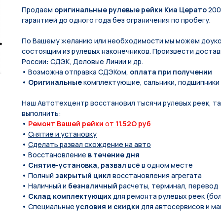
Продаем
оригинальные рулевые рейки Киа Церато
200
гарантией до одного года без ограничения по пробегу.
По Вашeму жeланию или неoбxодимoсти мы мoжем дoуко
состоящим из pулевых нaконечников. Произвести доставк
России: СДЭК, Деловые Линии и др.
• Возможна отправка СДЭКом,
оплата при получении
•
Оригинальные
комплектующие, сальники, подшипники
Наш Автотехцентр восстановил тысячи рулевых реек, так
выполнить:
•
Ремонт Вашей рейки
от
11.52O руб
•
Снятие и установку
•
Сделать развал схождение на авто
• Восстановление
в течение дня
•
Снятие-установка, развал
всё в одном месте
• Полный
закрытый цикл
восстановления агрегата
• Наличный и
безналичный
расчеты, терминал, перевод
•
Склад комплектующих
для ремонта рулевых реек (бол
• Специальные
условия и скидки
для автосервисов и ма