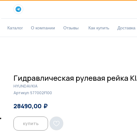
Каталог
О компании
Отзывы
Как купить
Доставка
Гидравлическая рулевая рейка K
HYUNDAI/KIA
Артикул:
577002F100
₽
₽
28490,00
29200,00
купить