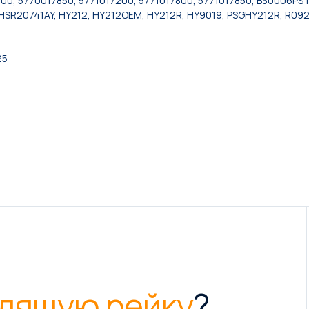
00, 5770017850, 5771017200, 5771017800, 5771017850, B30006PS
SR20741AY, HY212, HY212OEM, HY212R, HY9019, PSGHY212R, R0921
25
дящую рейку
?