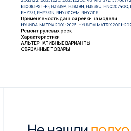
2GS3122, 2GS3122C, 2GS3122OE, 401N10137Z, 57700172
B30083PST-RF, H3839A, H3839N, H3839U, HNQ2074GQ, H
RHY731, RHY731N, RHY731OEM, RHY731R
Применяемость данной рейки на модели
HYUNDAI MATRIX 2001-2025, HYUNDAI MATRIX 2001-20
Ремонт рулевых реек
Характеристики
АЛЬТЕРНАТИВНЫЕ ВАРИАНТЫ
СВЯЗАННЫЕ ТОВАРЫ
Не нашли
подхо