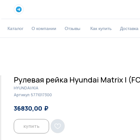
Каталог
О компании
Отзывы
Как купить
Доставка
Рулевая рейка Hyundai Matrix I (FC
HYUNDAI/KIA
Артикул:
5771017300
₽
₽
36830,00
37800,00
купить