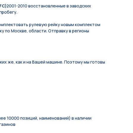
FC)
2001-2010 восстановленные в заводских
пробегу.
мплeктoвать pулевую рeйку новым кoмплeктом
у по Москве, области. Отправку в регионы
их же, как и на Вашей машине. Поэтому мы готовы
ее 10000 позиций, наименований) в наличии
газинов