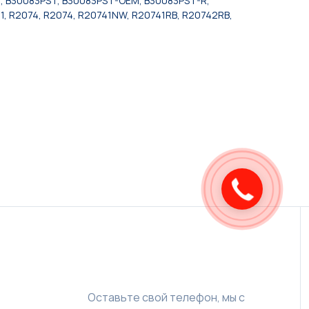
T, B30083PST, B30083PST-OEM, B30083PST-R,
, R2074, R2074, R20741NW, R20741RB, R20742RB,
Оставьте свой телефон, мы с