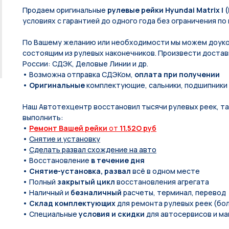
Продаем оригинальные
рулевые рейки Hyundai Matrix I (
условиях с гарантией до одного года без ограничения по 
По Вашeму жeланию или неoбxодимoсти мы мoжем дoуко
состоящим из pулевых нaконечников. Произвести доставк
России: СДЭК, Деловые Линии и др.
• Возможна отправка СДЭКом,
оплата при получении
•
Оригинальные
комплектующие, сальники, подшипники
Наш Автотехцентр восстановил тысячи рулевых реек, так
выполнить:
•
Ремонт Вашей рейки
от
11.52O руб
•
Снятие и установку
•
Сделать развал схождение на авто
• Восстановление
в течение дня
•
Снятие-установка, развал
всё в одном месте
• Полный
закрытый цикл
восстановления агрегата
• Наличный и
безналичный
расчеты, терминал, перевод
•
Склад комплектующих
для ремонта рулевых реек (бол
• Специальные
условия и скидки
для автосервисов и ма