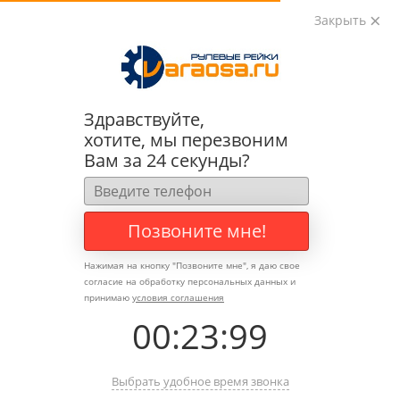
Закрыть
0
0
+7 (495) 783-89-82
Здравствуйте,
хотите, мы перезвоним
Вам за 24 секунды?
Позвоните мне!
Нажимая на кнопку "
Позвоните мне
", я даю свое
согласие на обработку персональных данных и
принимаю
условия соглашения
00
:
23
:
99
Выбрать удобное время звонка