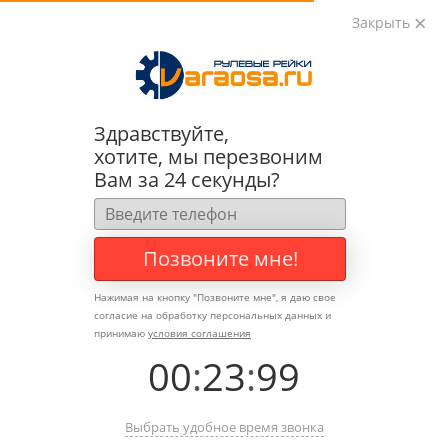
Закрыть
0
0
+7 (495) 783-89-82
Здравствуйте,
хотите, мы перезвоним
Вам за 24 секунды?
Позвоните мне!
Нажимая на кнопку "
Позвоните мне
", я даю свое
согласие на обработку персональных данных и
принимаю
условия соглашения
00
:
23
:
99
Выбрать удобное время звонка