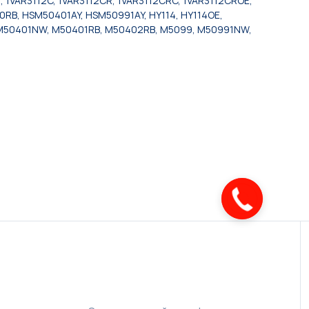
2, 1VAR3112C, 1VAR3112CR, 1VAR3112CRC, 1VAR3112CROE,
RB, HSM50401AY, HSM50991AY, HY114, HY114OE,
40, M50401NW, M50401RB, M50402RB, M5099, M50991NW,