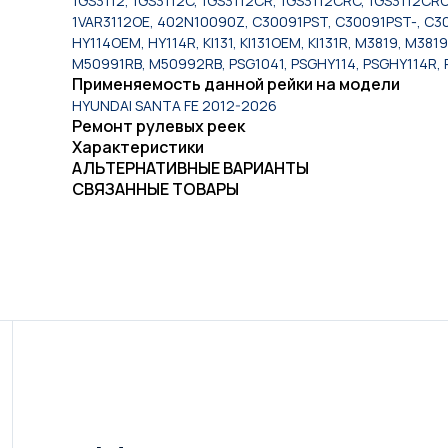
1GS3112, 1GS3112C, 1GS3112CR, 1GS3112CRC, 1GS3112CRO
1VAR3112OE, 402N10090Z, C30091PST, C30091PST-, C3
HY114OEM, HY114R, KI131, KI131OEM, KI131R, M3819, 
M50991RB, M50992RB, PSG1041, PSGHY114, PSGHY114R, 
Применяемость данной рейки на модели
HYUNDAI SANTA FE 2012-2026
Ремонт рулевых реек
Характеристики
АЛЬТЕРНАТИВНЫЕ ВАРИАНТЫ
СВЯЗАННЫЕ ТОВАРЫ