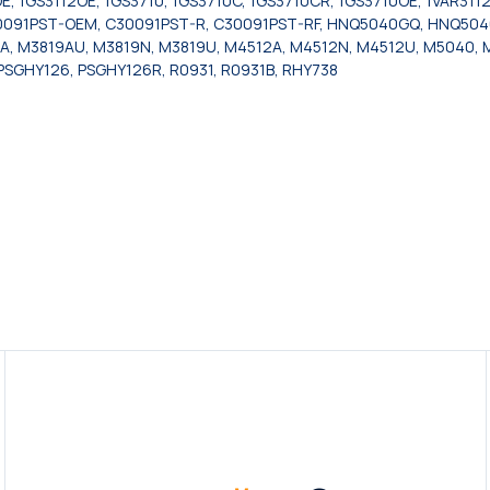
E, 1GS3112OE, 1GS3710, 1GS3710C, 1GS3710CR, 1GS3710OE, 1VAR311
0091PST-OEM, C30091PST-R, C30091PST-RF, HNQ5040GQ, HNQ5040
M3819A, M3819AU, M3819N, M3819U, M4512A, M4512N, M4512U, M50
PSGHY126, PSGHY126R, R0931, R0931B, RHY738