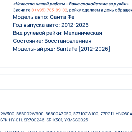
«Качество нашей работы – Ваше спокойствие за рулём»
Звоните
8 (495) 783-89-82
, рейку сделаем в день обраще
Модель авто: Санта Фе
Год выпуска авто: 2012-2026
Вид рулевой рейки: Механическая
Состояние: Восстановленная
Модельный ряд: SantaFe [2012-2026]
2W300, 565002W900, 565004Z050, 577102W100, 77R211, HNQ504
SPK-HY-011, SR700246, SR-K301, YKMSG0025