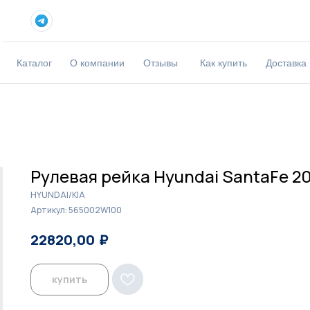
Каталог
О компании
Отзывы
Как купить
Доставка
Рулевая рейка Hyundai SantaFe 2
HYUNDAI/KIA
Артикул:
565002W100
₽
₽
22820,00
23400,00
купить