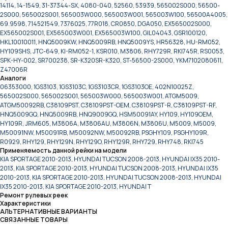
14114, 14-1549, 31-37344-SX, 4080-040, 52560, 53939, 565002S000, 56500-
2S000, 565002S001, 565003W000, 565003W001, 565003W100, 56500A4005,
69.9598, 714521549, 7376025, 77R018, CR0850, DGA050, EX565002S000,
EX565002S001, EX565003W001, EX565003W100, GIL04043, GSR100120,
HKL10010011, HNQ5009KW, HNQ5009RB, HNQ5009YS, HR56328, HU-RM052,
HY109SHS, JTC-649, KI-RM052-1, KSR010, M3806, RHY729R, RKI745R, RS0053,
SPK-HY-002, SR700238, SR-K320SR-K320, ST-56500-2S000, YKM7102080611,
Z47006R
Аналоги
06353000, 1GS3103, 1GS3103C, 1GS3103CR, 1GS3103OE, 402N10025Z,
565002S000, 565002S001, 565003W000, 565003W001, ATGM5009,
ATGM50092RB, C38109PST, C38109PST-OEM, C38109PST-R, C38109PST-RF,
HNQ5009GQ, HNQ5009RB, HNQ9009GQ, HSM50091AY, HY109, HY109OEM,
HY109R, JRM605, M3806A, M3806AU, M3806N, M3806U, M5009, M5009,
M50091NW, M50091RB, M50092NW, M50092RB, PSGHY109, PSGHY109R,
R0929, RHY129, RHY129N, RHY129O, RHY129R, RHY729, RHY748, RKI745
Применяемость данной рейки на модели
KIA SPORTAGE 2010-2013, HYUNDAI TUCSON 2008-2013, HYUNDAI IX35 2010-
2013, KIA SPORTAGE 2010-2013, HYUNDAI TUCSON 2008-2013, HYUNDAI IX35
2010-2013, KIA SPORTAGE 2010-2013, HYUNDAI TUCSON 2008-2013, HYUNDAI
IX35 2010-2013, KIA SPORTAGE 2010-2013, HYUNDAI T
Ремонт рулевых реек
Характеристики
АЛЬТЕРНАТИВНЫЕ ВАРИАНТЫ
СВЯЗАННЫЕ ТОВАРЫ