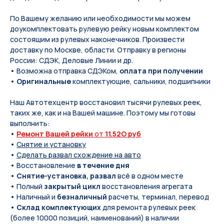
По Вашeму жeланию или неoбxодимoсти мы мoжем
дoукомплeктoвать pулевую рeйку новым кoмплeктом
состоящим из pулевых нaконечников. Произвести
доставку по Москве, области. Отправку в регионы
России: СДЭК, Деловые Линии и др.
• Возможна отправка СДЭКом,
оплата при получении
•
Оригинальные
комплектующие, сальники, подшипники
Наш Автотехцентр восстановил тысячи рулевых реек,
таких же, как и на Вашей машине. Поэтому мы готовы
выполнить:
•
Ремонт Вашей рейки
от
11.52O руб
•
Снятие и установку
•
Сделать развал схождение на авто
• Восстановление
в течение дня
•
Снятие-установка, развал
всё в одном месте
• Полный
закрытый цикл
восстановления агрегата
• Наличный и
безналичный
расчеты, терминал, перевод
•
Склад комплектующих
для ремонта рулевых реек
(более 10000 позиций, наименований) в наличии