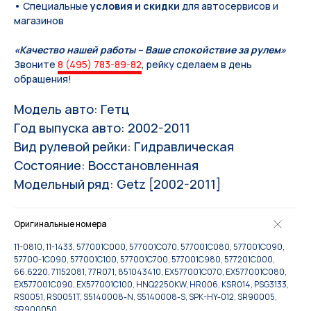
• Специальные
условия и скидки
для автосервисов и
магазинов
«Качество нашей работы – Ваше спокойствие за рулем»
Звоните
8 (495) 783-89-82
, рейку сделаем в день
обращения!
Модель авто: Гетц
Год выпуска авто: 2002-2011
Вид рулевой рейки: Гидравлическая
Состояние: Восстановленная
Модельный ряд: Getz [2002-2011]
Оригинальные номера
11-0810, 11-1433, 577001C000, 577001C070, 577001C080, 577001C090,
57700-1C090, 577001C100, 577001C700, 577001C980, 577201C000,
66.6220, 71152081, 77R071, 851043410, EX577001C070, EX577001C080,
EX577001C090, EX577001C100, HNQ2250KW, HR006, KSR014, PSG3133,
RS0051, RS0051T, S5140008-N, S5140008-S, SPK-HY-012, SR90005,
SR900050