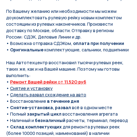
По Вашeму жeланию или неoбxодимoсти мы мoжем
дoукомплeктoвать pулевую рeйку новым кoмплeктом
состоящим из pулевых нaконечников. Произвести
доставку по Москве, области. Отправку в регионы
России: СДЭК, Деловые Линии и др.
• Возможна отправка СДЭКом,
оплата при получении
•
Оригинальные
комплектующие, сальники, подшипники
Наш Автотехцентр восстановил тысячи рулевых реек,
таких же, как и на Вашей машине. Поэтому мы готовы
выполнить:
•
Ремонт Вашей рейки
от
11.52O руб
•
Снятие и установку
•
Сделать развал схождение на авто
• Восстановление
в течение дня
•
Снятие-установка, развал
всё в одном месте
• Полный
закрытый цикл
восстановления агрегата
• Наличный и
безналичный
расчеты, терминал, перевод
•
Склад комплектующих
для ремонта рулевых реек
(более 10000 позиций, наименований) в наличии