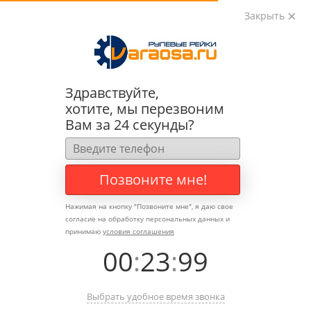
Закрыть
0
0
+7 (495) 783-89-82
Здравствуйте,
хотите, мы перезвоним
Вам за 24 секунды?
Позвоните мне!
Нажимая на кнопку "
Позвоните мне
", я даю свое
согласие на обработку персональных данных и
принимаю
условия соглашения
00
:
23
:
99
Выбрать удобное время звонка