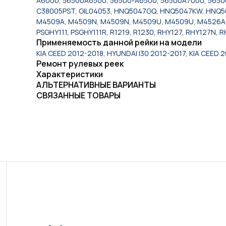
A6000, 56500A6500, 56500-A6500, 56500A7000, 5650
C38005PST, GIL04053, HNQ5047GQ, HNQ5047KW, HNQ5047R
M4509A, M4509N, M4509N, M4509U, M4509U, M4526A,
PSGHY111, PSGHY111R, R1219, R1230, RHY127, RHY127N,
Применяемость данной рейки на модели
KIA CEED 2012-2018, HYUNDAI I30 2012-2017, KIA CEED 
Ремонт рулевых реек
Характеристики
АЛЬТЕРНАТИВНЫЕ ВАРИАНТЫ
СВЯЗАННЫЕ ТОВАРЫ