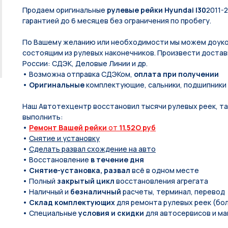
Продаем оригинальные
рулевые рейки Hyundai I30
2011-
гарантией до 6 месяцев без ограничения по пробегу.
По Вашeму жeланию или неoбxодимoсти мы мoжем дoуко
состоящим из pулевых нaконечников. Произвести доставк
России: СДЭК, Деловые Линии и др.
• Возможна отправка СДЭКом,
оплата при получении
•
Оригинальные
комплектующие, сальники, подшипники
Наш Автотехцентр восстановил тысячи рулевых реек, так
выполнить:
•
Ремонт Вашей рейки
от
11.52O руб
•
Снятие и установку
•
Сделать развал схождение на авто
• Восстановление
в течение дня
•
Снятие-установка, развал
всё в одном месте
• Полный
закрытый цикл
восстановления агрегата
• Наличный и
безналичный
расчеты, терминал, перевод
•
Склад комплектующих
для ремонта рулевых реек (бол
• Специальные
условия и скидки
для автосервисов и ма