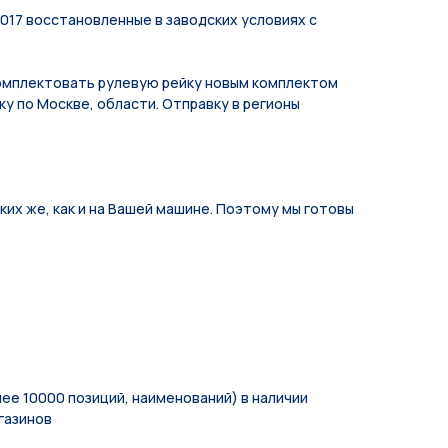
2017 восстановленные в заводских условиях с
мплeктoвать pулевую рeйку новым кoмплeктом
у по Москве, области. Отправку в регионы
их же, как и на Вашей машине. Поэтому мы готовы
ее 10000 позиций, наименований) в наличии
газинов