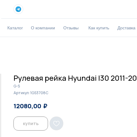
Каталог
О компании
Отзывы
Как купить
Доставка
Рулевая рейка Hyundai I30 2011-20
G-S
Артикул:
1GS3708C
₽
₽
12080,00
12400,00
купить