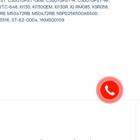
PST, C30070PST-OEM, C30070PST-R, C30070PST-RF,
-648, KI130, KI130OEM, KI130R, KI-RM085, KSR058,
RB, M50472RB, M50472RB, NSP0256500A6500,
R23316, ST-62-0004, YKMSG0109