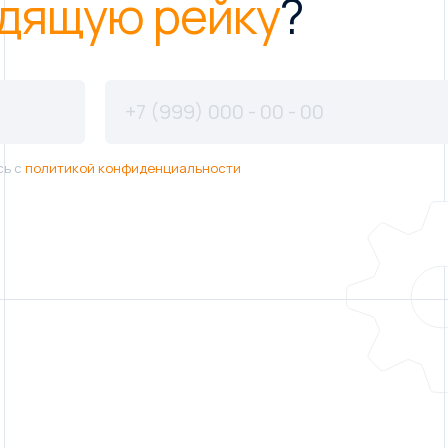
дящую рейку
?
сь с
политикой конфиденциальности