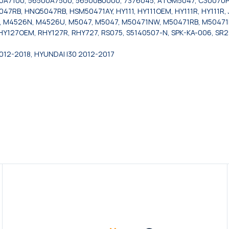
0A7100, 56500A7500, 56500B0000, 7376045, ATGM5047, C30070
B, HNQ5047RB, HSM50471AY, HY111, HY111OEM, HY111R, HY111R, JTC
 M4526N, M4526U, M5047, M5047, M50471NW, M50471RB, M50471
 RHY127OEM, RHY127R, RHY727, RS075, S5140507-N, SPK-KA-006, S
2012-2018, HYUNDAI I30 2012-2017