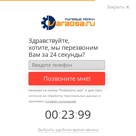
Закрыть
0
0
+7 (495) 783-89-82
Здравствуйте,
хотите, мы перезвоним
Вам за 24 секунды?
Позвоните мне!
Нажимая на кнопку "
Позвоните мне
", я даю свое
согласие на обработку персональных данных и
принимаю
условия соглашения
00
:
23
:
99
Выбрать удобное время звонка