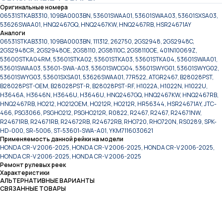
Оригинальные номера
06531STKAB3310, 109BA0003BN, 53601SWAA01, 53601SWAA03, 53601SXSA03,
53626SWAA01, HNQ2467GQ, HNQ2467KW, HNQ2467RB, HSR24671AY
Аналоги
06531STKAB3310, 109BA0003BN, 111312, 262750, 2GS2948, 2GS2948C,
2GS2948CR, 2GS2948OE, 2GS8110, 2GS8110C, 2GS8110OE, 401N10069Z,
53600STKA04RM, 53601STKA02, 53601STKA03, 53601STKA04, 53601SWAA01,
53601SWAA03, 53601-SWA-A03, 53601SWCG04, 53601SWYG01, 53601SWYG02,
53601SWYG03, 53601SXSA01, 53626SWAA01, 77R522, ATGR2467, B28028PST,
B28028PST-OEM, B28028PST-R, B28028PST-RF, H1022A, H1022N, H1022U,
H3646A, H3646N, H3646U, H3646U, HNQ2467GQ, HNQ2467KW, HNQ2467RB,
HNQ2467RB, HO212, HO212OEM, HO212R, HO212R, HR56344, HSR24671AY, JTC-
466, PSG3066, PSGHO212, PSGHO212R, R0822, R2467, R2467, R24671NW,
R24671RB, R24671RB, R24672RB, R24672RB, RHO720, RHO720N, RS0289, SPK-
HD-000, SR-5006, ST-53601-SWA-A01, YKM7116030621
Применяемость данной рейки на модели
HONDA CR-V 2006-2025, HONDA CR-V 2006-2025, HONDA CR-V 2006-2025,
HONDA CR-V 2006-2025, HONDA CR-V 2006-2025
Ремонт рулевых реек
Характеристики
АЛЬТЕРНАТИВНЫЕ ВАРИАНТЫ
СВЯЗАННЫЕ ТОВАРЫ