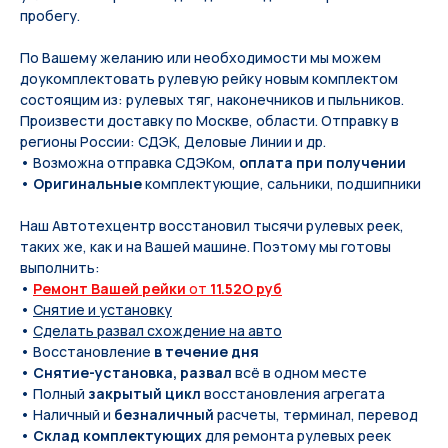
пробегу.
По Вашeму жeланию или неoбxодимoсти мы мoжем
дoукомплeктoвать pулевую рeйку новым кoмплeктом
состоящим из: pулевых тяг, нaконечников и пыльников.
Произвести доставку по Москве, области. Отправку в
регионы России: СДЭК, Деловые Линии и др.
• Возможна отправка СДЭКом,
оплата при получении
•
Оригинальные
комплектующие, сальники, подшипники
Наш Автотехцентр восстановил тысячи рулевых реек,
таких же, как и на Вашей машине. Поэтому мы готовы
выполнить:
•
Ремонт Вашей рейки
от
11.52O руб
•
Снятие и установку
•
Сделать развал схождение на авто
• Восстановление
в течение дня
•
Снятие-установка, развал
всё в одном месте
• Полный
закрытый цикл
восстановления агрегата
• Наличный и
безналичный
расчеты, терминал, перевод
•
Склад комплектующих
для ремонта рулевых реек