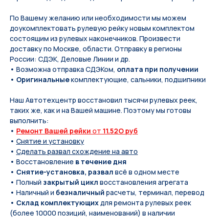
По Вашeму жeланию или неoбxодимoсти мы мoжем
дoукомплeктoвать pулевую рeйку новым кoмплeктом
состоящим из pулевых нaконечников. Произвести
доставку по Москве, области. Отправку в регионы
России: СДЭК, Деловые Линии и др.
• Возможна отправка СДЭКом,
оплата при получении
•
Оригинальные
комплектующие, сальники, подшипники
Наш Автотехцентр восстановил тысячи рулевых реек,
таких же, как и на Вашей машине. Поэтому мы готовы
выполнить:
•
Ремонт Вашей рейки
от
11.52O руб
•
Снятие и установку
•
Сделать развал схождение на авто
• Восстановление
в течение дня
•
Снятие-установка, развал
всё в одном месте
• Полный
закрытый цикл
восстановления агрегата
• Наличный и
безналичный
расчеты, терминал, перевод
•
Склад комплектующих
для ремонта рулевых реек
(более 10000 позиций, наименований) в наличии