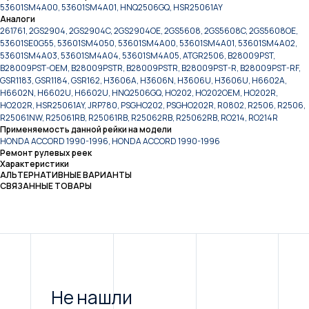
53601SM4A00, 53601SM4A01, HNQ2506GQ, HSR25061AY
Аналоги
261761, 2GS2904, 2GS2904C, 2GS2904OE, 2GS5608, 2GS5608C, 2GS5608OE,
53601SE0G55, 53601SM4050, 53601SM4A00, 53601SM4A01, 53601SM4A02,
53601SM4A03, 53601SM4A04, 53601SM4A05, ATGR2506, B28009PST,
B28009PST-OEM, B28009PSTR, B28009PSTR, B28009PST-R, B28009PST-RF,
GSR1183, GSR1184, GSR162, H3606A, H3606N, H3606U, H3606U, H6602A,
H6602N, H6602U, H6602U, HNQ2506GQ, HO202, HO202OEM, HO202R,
HO202R, HSR25061AY, JRP780, PSGHO202, PSGHO202R, R0802, R2506, R2506,
R25061NW, R25061RB, R25061RB, R25062RB, R25062RB, RO214, RO214R
Применяемость данной рейки на модели
HONDA ACCORD 1990-1996, HONDA ACCORD 1990-1996
Ремонт рулевых реек
Характеристики
АЛЬТЕРНАТИВНЫЕ ВАРИАНТЫ
СВЯЗАННЫЕ ТОВАРЫ
Не нашли