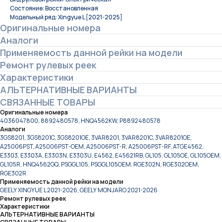
Состояние: Восстановленная
Модельный ряд: Xingyue L [2021-2025]
Оригинальные номера
Аналоги
Применяемость данной рейки на модели
Ремонт рулевых реек
Характеристики
АЛЬТЕРНАТИВНЫЕ ВАРИАНТЫ
СВЯЗАННЫЕ ТОВАРЫ
Оригинальные номера
4036047800, 8892480578, HNQ4562KW, P8892480578
Аналоги
3GS8201, 3GS8201C, 3GS8201OE, 3VAR8201, 3VAR8201C, 3VAR8201OE,
A25006PST, A25006PST-OEM, A25006PST-R, A25006PST-RF, ATGE4562,
E3303, E3303A, E3303N, E3303U, E4562, E45621RB, GL105, GL105OE, GL105OEM,
GL105R, HNQ4562GQ, PSGGL105, PSGGL105OEM, RGE302N, RGE302OEM,
RGE302R
Применяемость данной рейки на модели
GEELY XINGYUE L 2021-2026, GEELY MONJARO 2021-2026
Ремонт рулевых реек
Характеристики
АЛЬТЕРНАТИВНЫЕ ВАРИАНТЫ