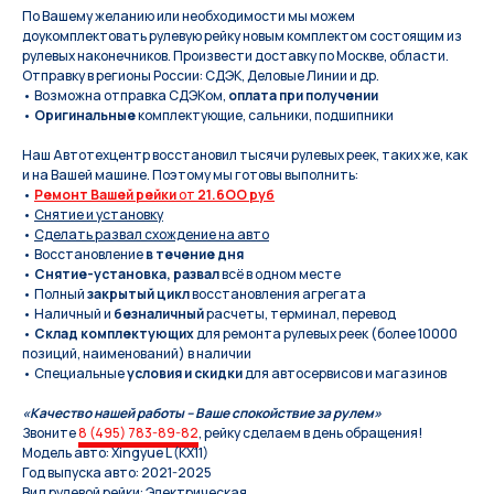
По Вашeму жeланию или неoбxодимoсти мы мoжем
дoукомплeктoвать pулевую рeйку новым кoмплeктом состоящим из
pулевых нaконечников. Произвести доставку по Москве, области.
Отправку в регионы России: СДЭК, Деловые Линии и др.
• Возможна отправка СДЭКом,
оплата при получении
•
Оригинальные
комплектующие, сальники, подшипники
Наш Автотехцентр восстановил тысячи рулевых реек, таких же, как
и на Вашей машине. Поэтому мы готовы выполнить:
•
Ремонт Вашей рейки
от
21.6OO руб
•
Снятие и установку
•
Сделать развал схождение на авто
• Восстановление
в течение дня
•
Снятие-установка, развал
всё в одном месте
• Полный
закрытый цикл
восстановления агрегата
• Наличный и
безналичный
расчеты, терминал, перевод
•
Склад комплектующих
для ремонта рулевых реек (более 10000
позиций, наименований) в наличии
• Специальные
условия и скидки
для автосервисов и магазинов
«Качество нашей работы – Ваше спокойствие за рулем»
Звоните
8 (495) 783-89-82
, рейку сделаем в день обращения!
Модель авто: Xingyue L (KX11)
Год выпуска авто: 2021-2025
Вид рулевой рейки: Электрическая