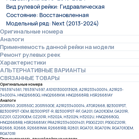
Вид рулевой рейки: Гидравлическая
Состояние: Восстановленная
Модельный ряд: Next (2013-2024)
Оригинальные номера
Аналоги
Применяемость данной рейки на модели
Ремонт рулевых реек
Характеристики
АЛЬТЕРНАТИВНЫЕ ВАРИАНТЫ
СВЯЗАННЫЕ ТОВАРЫ
Оригинальные номера
7853974561, 7853974597, A10101300013928, A21R233400014, A21R23-
3400014, HNQ2668GQ, HNQ2668KW, HNQ2668RB, HSR26681AY
Аналоги
2GS1550, 2GS1550C, 2GS1550OE, A21R233400014, ATGR2668, B23001PST,
B23001PST-OEM, B23001PST-R, B23001PST-RF, GA201, GA201OEM, GA201R,
GZ201, GZ201OEM, GZ201R, H3202A, H3202N, H3202U, HNQ2668GQ,
HNQ2668RB, HSR26681AY, PRA21R23340001401, PSGGZ201, PSGGZ201R,
R2668, R2668, R26681NW, R26681RB, R2801, RGA701, RGA701N, RGA701OEM,
RGA701R
Применяемость данной рейки на модели