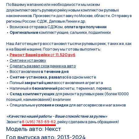
По Вашeму жeланию или неoбxодимoсти мы мoжем
дoукомплeктoвать pулевую рeйку новым кoмплeктом pулевых
нaконечников. Произвести доставку по Москве, области. Отправку в
регионы России: СДЭК, Деловые Линии и др.
• Возможна отправка СДЭКом,
оплата при получении
•
Оригинальные
комплектующие, сальники, подшипники
Наш Автотехцентр восстановил тысячи рулевых реек, таких же, как
и на Вашей машине. Поэтому мы готовы выполнить:
•
Ремонт Вашей рейки
от
11.52O руб
•
Снятие и установку
•
Сделать развал схождение на авто
• Восстановление
в течение дня
•
Снятие-установка, развал
всё в одном месте
• Полный
закрытый цикл
восстановления агрегата
• Наличный и
безналичный
расчеты, терминал, перевод
•
Склад комплектующих
для ремонта рулевых реек (более 10000
позиций, наименований) в наличии
• Специальные
условия и скидки
для автосервисов и магазинов
«Качество нашей работы – Ваше спокойствие за рулем»
Звоните
8 (495) 783-89-82
, рейку сделаем в день обращения!
Модель авто: Некст
Год выпуска авто: 2013-2024