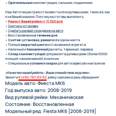
•
Оригинальные
комплектующие, сальники, подшипники
Наш Автотехцентр восстановил тысячи рулевых реек, таких же, как
и на Вашей машине. Поэтому мы готовы выполнить:
•
Ремонт Вашей рейки
от
11.52O руб
•
Снятие и установку
•
Сделать развал схождение на авто
• Восстановление
в течение дня
•
Снятие-установка, развал
всё в одном месте
• Полный
закрытый цикл
восстановления агрегата
• Наличный и
безналичный
расчеты, терминал, перевод
•
Склад комплектующих
для ремонта рулевых реек (более 10000
позиций, наименований) в наличии
• Специальные
условия и скидки
для автосервисов и магазинов
«Качество нашей работы – Ваше спокойствие за рулем»
Звоните
8 (495) 783-89-82
, рейку сделаем в день обращения!
Модель авто: Фиеста МК6
Год выпуска авто: 2008-2019
Вид рулевой рейки: Механическая
Состояние: Восстановленная
Модельный ряд: Fiesta MK6 [2008-2019]