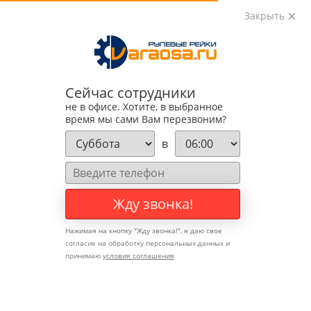
Закрыть
0
0
+7 (495) 783-89-82
Сейчас сотрудники
не в офисе. Хотите, в выбранное
время мы сами Вам перезвоним?
в
Жду звонка!
Нажимая на кнопку "
Жду звонка!
", я даю свое
согласие на обработку персональных данных и
принимаю
условия соглашения