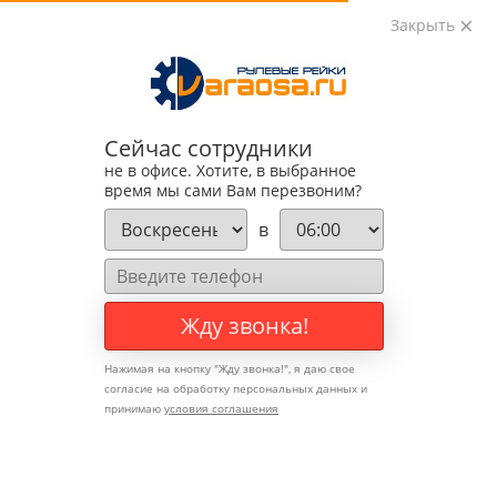
Закрыть
0
0
+7 (495) 783-89-82
Сейчас сотрудники
не в офисе. Хотите, в выбранное
время мы сами Вам перезвоним?
в
Жду звонка!
Нажимая на кнопку "
Жду звонка!
", я даю свое
согласие на обработку персональных данных и
принимаю
условия соглашения