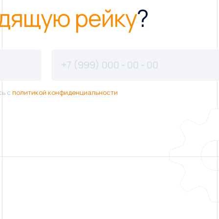
дящую рейку
?
сь с
политикой конфиденциальности