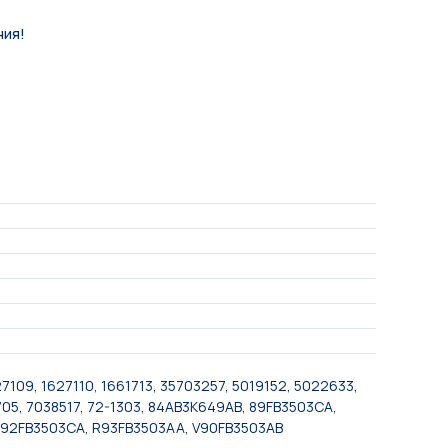
ния!
7109, 1627110, 1661713, 35703257, 5019152, 5022633,
705, 7038517, 72-1303, 84AB3K649AB, 89FB3503CA,
R92FB3503CA, R93FB3503AA, V90FB3503AB