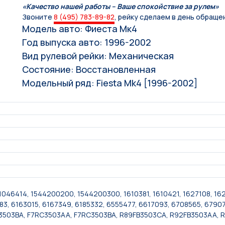
«Качество нашей работы – Ваше спокойствие за рулем»
Звоните
8 (495) 783-89-82
, рейку сделаем в день обраще
Модель авто: Фиеста Мк4
Год выпуска авто: 1996-2002
Вид рулевой рейки: Механическая
Состояние: Восстановленная
Модельный ряд: Fiesta Mk4 [1996-2002]
 1046414, 1544200200, 1544200300, 1610381, 1610421, 1627108, 162
3, 6163015, 6167349, 6185332, 6555477, 6617093, 6708565, 6790
B3503BA, F7RC3503AA, F7RC3503BA, R89FB3503CA, R92FB3503AA, 