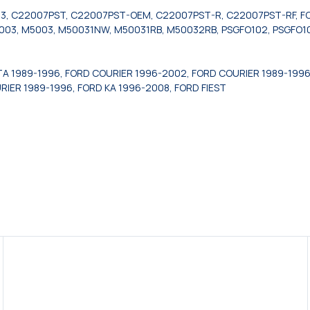
3, C22007PST, C22007PST-OEM, C22007PST-R, C22007PST-RF, FO1
003, M5003, M50031NW, M50031RB, M50032RB, PSGFO102, PSGFO10
STA 1989-1996, FORD COURIER 1996-2002, FORD COURIER 1989-1996
RIER 1989-1996, FORD KA 1996-2008, FORD FIEST