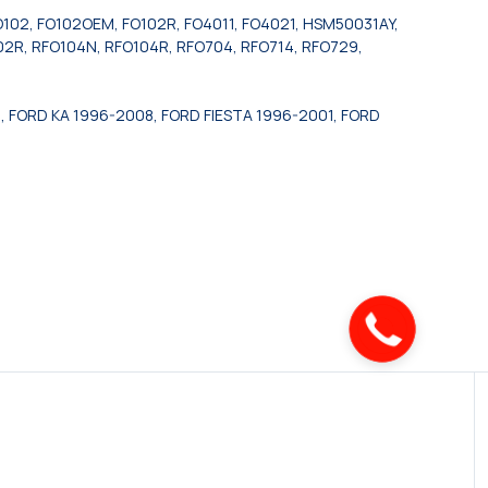
02, FO102OEM, FO102R, FO4011, FO4021, HSM50031AY,
2R, RFO104N, RFO104R, RFO704, RFO714, RFO729,
, FORD KA 1996-2008, FORD FIESTA 1996-2001, FORD