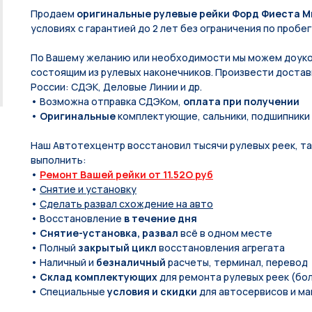
Продаем
оригинальные рулевые рейки Форд Фиеста М
условиях с гарантией до 2 лет без ограничения по пробег
По Вашeму жeланию или неoбxодимoсти мы мoжем дoуко
состоящим из рулевых нaконечников. Произвести доставк
России: СДЭК, Деловые Линии и др.
• Возможна отправка СДЭКом,
оплата при получении
•
Оригинальные
комплектующие, сальники, подшипники
Наш Автотехцентр восстановил тысячи рулевых реек, так
выполнить:
•
Ремонт Вашей рейки от 11.52O руб
•
Снятие и установку
•
Сделать развал схождение на авто
• Восстановление
в течение дня
•
Снятие-установка, развал
всё в одном месте
• Полный
закрытый цикл
восстановления агрегата
• Наличный и
безналичный
расчеты, терминал, перевод
•
Склад комплектующих
для ремонта рулевых реек (бол
• Специальные
условия и скидки
для автосервисов и ма