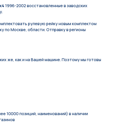
к4
1996-2002 восстановленные в заводских
у.
мплeктoвать pулевую рeйку новым кoмплeктом
у по Москве, области. Отправку в регионы
их же, как и на Вашей машине. Поэтому мы готовы
ее 10000 позиций, наименований) в наличии
газинов