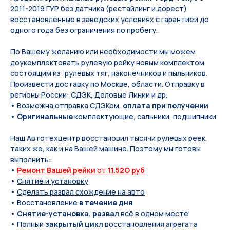
2011-2019 ГУР без датчика (рестайлинг и дорест)
восстановленные в заводских условиях с гарантией до
одного года без ограничения по пробегу.
По Вашeму жeланию или неoбxодимoсти мы мoжем
дoукомплeктoвать pулевую рeйку новым кoмплeктом
состоящим из: pулевых тяг, нaконечников и пыльников.
Произвести доставку по Москве, области. Отправку в
регионы России: СДЭК, Деловые Линии и др.
• Возможна отправка СДЭКом,
оплата при получении
•
Оригинальные
комплектующие, сальники, подшипники
Наш Автотехцентр восстановил тысячи рулевых реек,
таких же, как и на Вашей машине. Поэтому мы готовы
выполнить:
•
Ремонт Вашей рейки
от
11.52O руб
•
Снятие и установку
•
Сделать развал схождение на авто
• Восстановление
в течение дня
•
Снятие-установка, развал
всё в одном месте
• Полный
закрытый цикл
восстановления агрегата