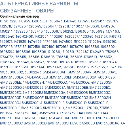
АЛЬТЕРНАТИВНЫЕ ВАРИАНТЫ
СВЯЗАННЫЕ ТОВАРЫ
Оригинальные номера
01.28.3220, 110969, 13003501, 1306943, 1317448, 1317451, 1322687, 1325709,
1325711, 1327626, 1328645, 1328647, 1329311, 1340837, 1340839, 1348907,
1358214, 1359236, 1363746, 1365039, 1366252, 1366366, 1368699, 1377463,
1386840, 140-02-011, 1402854, 1402861, 1420257, 1420346, 1425187, 1469173,
1469177, 1471938, 1474465, 1474488, 1474508, 1510258, 1510264, 1538790,
1672148, 1672152, 1672158, 1672160, 1672162, 1678079, 1698389, 1698392,
1698394, 1698396, 1698398, 1710766, 1710769, 1742487, 1742489, 1752966,
1754072, 1768115, 1768116, 1768605, 1768611, 1768616, 1768619, 1768632,
1768643, 1768645, 1768647, 1768861, 1804507, 1825510, 1825515, 1837044,
1837056, 1838690, 1893440, 1893442, 1925801, 1925812, 1939365, 31-37308-
SX, 36000802, 36002243, 3M513A500AH, 3M513A500AR, 3M513A500AS,
3M513A500EA, 3M513A500EB, 3M513A500EF, 3M513A500GA, 4080-026,
4M513200EE, 4M513200EH, 4M513200GD, 4M513200GE, 4M513200GF,
4M513200GG, 5M51320055, 5M513200EA, 5M513200EB, 5M513200EC,
5M513200ED, 5M513200EJ, 5M513200GA, 5M513200GB, 5M513200GC,
5M513200GD, 5M513200GE, 5M513200GF, 5M513200GG, 5M513200GH,
5M513200GJ, 5M513200LA, 5M513200LB, 5M513200LD, 5M513200LE,
5M513200LF, 5M513200LG, 5M513200LH, 5M513200LJ, 77R010, 77R569,
8603571, 9M5Y3200AB, 9M5Y3200AC, 9M5Y3200AD, BV613A500AA,
BV613A500AB, BV613A500AC, BV613A500AH, BV613A500CA, BV613A500CB,
BV613A500CC, BV613A500CD, BV613A500CH, BV613A500ED, BV613A500JA, FO-