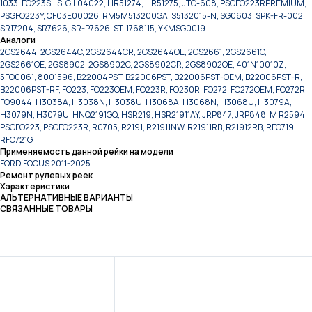
1033, FO223SHS, GIL04022, HR51274, HR51275, JTC-608, PSGFO223RPREMIUM,
PSGFO223Y, QF03E00026, RM5M513200GA, S5132015-N, SG0603, SPK-FR-002,
SR17204, SR7626, SR-P7626, ST-1768115, YKMSG0019
Аналоги
2GS2644, 2GS2644C, 2GS2644CR, 2GS2644OE, 2GS2661, 2GS2661C,
2GS2661OE, 2GS8902, 2GS8902C, 2GS8902CR, 2GS8902OE, 401N10010Z,
5FO0061, 8001596, B22004PST, B22006PST, B22006PST-OEM, B22006PST-R,
B22006PST-RF, FO223, FO223OEM, FO223R, FO230R, FO272, FO272OEM, FO272R,
FO9044, H3038A, H3038N, H3038U, H3068A, H3068N, H3068U, H3079A,
H3079N, H3079U, HNQ2191GQ, HSR219, HSR21911AY, JRP847, JRP848, M R2594,
PSGFO223, PSGFO223R, R0705, R2191, R21911NW, R21911RB, R21912RB, RFO719,
RFO721G
Применяемость данной рейки на модели
FORD FOCUS 2011-2025
Ремонт рулевых реек
Характеристики
АЛЬТЕРНАТИВНЫЕ ВАРИАНТЫ
СВЯЗАННЫЕ ТОВАРЫ