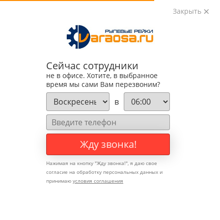
Закрыть
0
0
+7 (495) 783-89-82
Сейчас сотрудники
не в офисе. Хотите, в выбранное
время мы сами Вам перезвоним?
в
Жду звонка!
Нажимая на кнопку "
Жду звонка!
", я даю свое
согласие на обработку персональных данных и
принимаю
условия соглашения