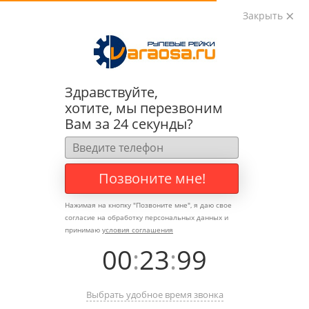
Закрыть
0
0
+7 (495) 783-89-82
Здравствуйте,
хотите, мы перезвоним
Вам за 24 секунды?
Позвоните мне!
Нажимая на кнопку "
Позвоните мне
", я даю свое
согласие на обработку персональных данных и
принимаю
условия соглашения
00
:
23
:
99
Выбрать удобное время звонка