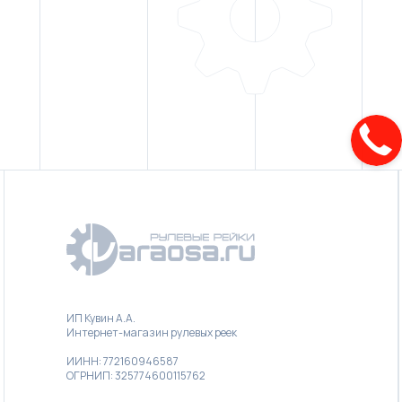
ИП Кувин А.А.
Интернет-магазин рулевых реек
ИИНН: 772160946587
ОГРНИП: 325774600115762