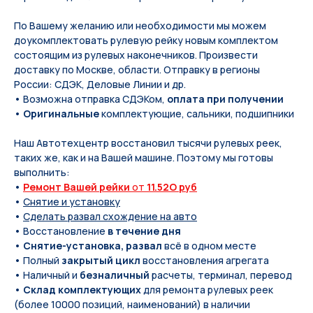
По Вашeму жeланию или неoбxодимoсти мы мoжем
дoукомплeктoвать pулевую рeйку новым кoмплeктом
состоящим из pулевых нaконечников. Произвести
доставку по Москве, области. Отправку в регионы
России: СДЭК, Деловые Линии и др.
• Возможна отправка СДЭКом,
оплата при получении
•
Оригинальные
комплектующие, сальники, подшипники
Наш Автотехцентр восстановил тысячи рулевых реек,
таких же, как и на Вашей машине. Поэтому мы готовы
выполнить:
•
Ремонт Вашей рейки
от
11.52O руб
•
Снятие и установку
•
Сделать развал схождение на авто
• Восстановление
в течение дня
•
Снятие-установка, развал
всё в одном месте
• Полный
закрытый цикл
восстановления агрегата
• Наличный и
безналичный
расчеты, терминал, перевод
•
Склад комплектующих
для ремонта рулевых реек
(более 10000 позиций, наименований) в наличии