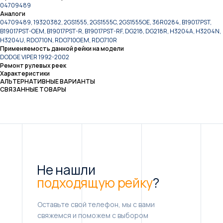
04709489
Аналоги
04709489, 19320382, 2GS1555, 2GS1555C, 2GS1555OE, 36R0284, B19017PST,
B19017PST-OEM, B19017PST-R, B19017PST-RF, DG218, DG218R, H3204A, H3204N,
H3204U, RDO710N, RDO710OEM, RDO710R
Применяемость данной рейки на модели
DODGE VIPER 1992-2002
Ремонт рулевых реек
Характеристики
АЛЬТЕРНАТИВНЫЕ ВАРИАНТЫ
СВЯЗАННЫЕ ТОВАРЫ
Не нашли
подходящую рейку
?
Оставьте свой телефон, мы с вами
свяжемся и поможем с выбором