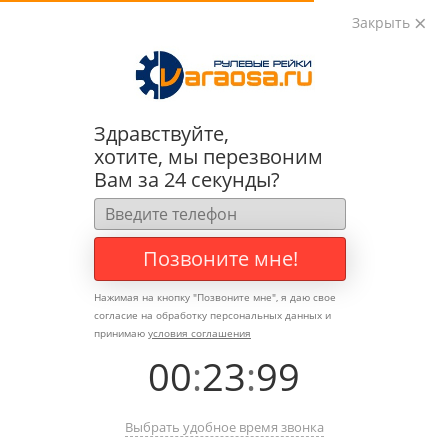
Закрыть
0
0
+7 (495) 783-89-82
Здравствуйте,
хотите, мы перезвоним
Вам за 24 секунды?
Позвоните мне!
Нажимая на кнопку "
Позвоните мне
", я даю свое
согласие на обработку персональных данных и
принимаю
условия соглашения
00
:
23
:
99
Выбрать удобное время звонка