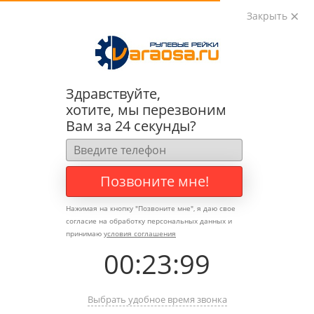
Закрыть
0
0
+7 (495) 783-89-82
Здравствуйте,
хотите, мы перезвоним
Вам за 24 секунды?
Позвоните мне!
Нажимая на кнопку "
Позвоните мне
", я даю свое
согласие на обработку персональных данных и
принимаю
условия соглашения
00
:
23
:
99
Выбрать удобное время звонка