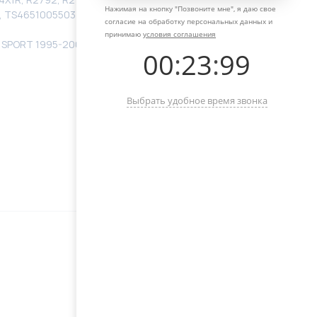
Нажимая на кнопку "
Позвоните мне
", я даю свое
R, TS4651005503
согласие на обработку персональных данных и
принимаю
условия соглашения
 SPORT 1995-2005, DAEWOO MUSSO / MUSSO SPORT
00
:
23
:
99
Выбрать удобное время звонка
Оставьте свой телефон, мы с