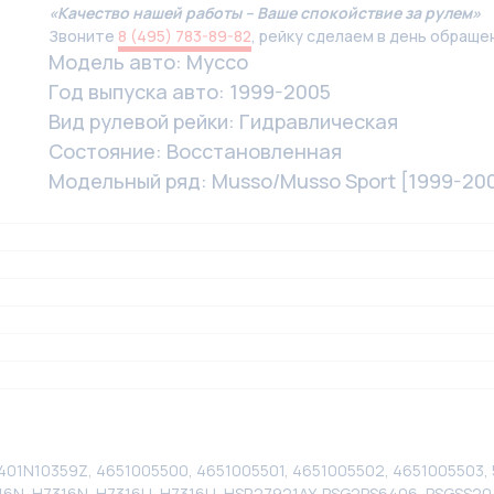
«Качество нашей работы – Ваше спокойствие за рулем»
Звоните
8 (495) 783-89-82
, рейку сделаем в день обраще
Модель авто: Муссо
Год выпуска авто: 1999-2005
Вид рулевой рейки: Гидравлическая
Состояние: Восстановленная
Модельный ряд: Musso/Musso Sport [1999-20
401N10359Z, 4651005500, 4651005501, 4651005502, 4651005503,
16N, H7316N, H7316U, H7316U, HSR27921AY, PSG2PS6406, PSGSS20