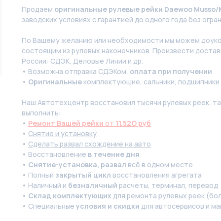
Продаем
оригинальные рулевые рейки Daewoo Musso/M
заводских условиях с гарантией до одного года без огра
По Вашeму жeланию или неoбxодимoсти мы мoжем дoуко
состоящим из pулевых нaконечников. Произвести доставк
России: СДЭК, Деловые Линии и др.
• Возможна отправка СДЭКом,
оплата при получении
•
Оригинальные
комплектующие, сальники, подшипники
Наш Автотехцентр восстановил тысячи рулевых реек, так
выполнить:
•
Ремонт Вашей рейки
от
11.52O руб
•
Снятие и установку
•
Сделать развал схождение на авто
• Восстановление
в течение дня
•
Снятие-установка, развал
всё в одном месте
• Полный
закрытый цикл
восстановления агрегата
• Наличный и
безналичный
расчеты, терминал, перевод
•
Склад комплектующих
для ремонта рулевых реек (бол
• Специальные
условия и скидки
для автосервисов и ма