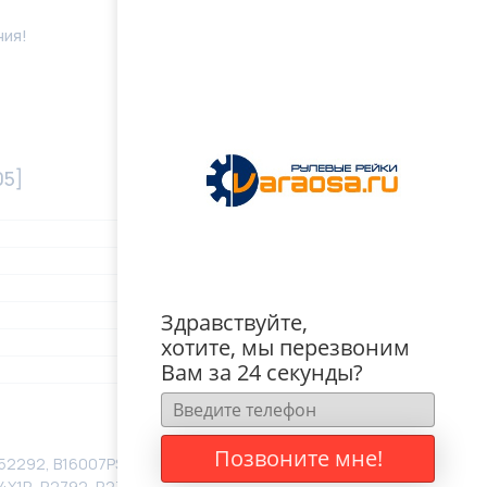
ния!
05]
Здравствуйте,
хотите, мы перезвоним
Вам за 24 секунды?
Позвоните мне!
 52292, B16007PST, B16007PST-OEM, B16007PSTR,
4X1R, R2792, R2792, R27921NW, R27921RB, R27921RB,