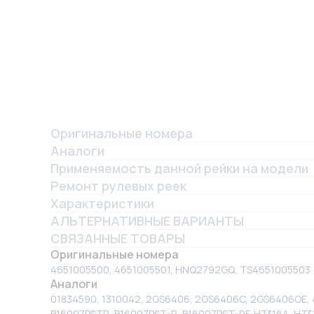
Оригинальные номера
Аналоги
Применяемость данной рейки на модели
Ремонт рулевых реек
Характеристики
АЛЬТЕРНАТИВНЫЕ ВАРИАНТЫ
СВЯЗАННЫЕ ТОВАРЫ
Оригинальные номера
4651005500, 4651005501, HNQ2792GQ, TS4651005503
Аналоги
01834590, 1310042, 2GS6406, 2GS6406C, 2GS6406OE, 
B16007PSTR, B16007PST-R, B16007PST-RF, H7316A, H73