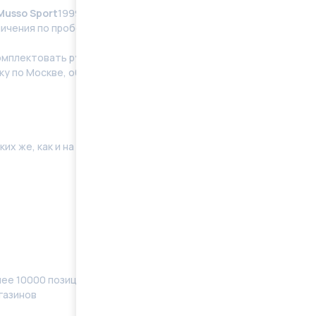
usso Sport
1999-2005 восстановленные в
ничения по пробегу.
мплeктoвать pулевую рeйку новым кoмплeктом
у по Москве, области. Отправку в регионы
их же, как и на Вашей машине. Поэтому мы готовы
ее 10000 позиций, наименований) в наличии
газинов