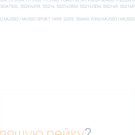
SGA792L, SS204X1R, SS214, SS214OEM, SS214OEM, SS214R, SS214
O MUSSO / MUSSO SPORT 1999-2005, SSANG YONG MUSSO / MUSSO
дящую рейку
?