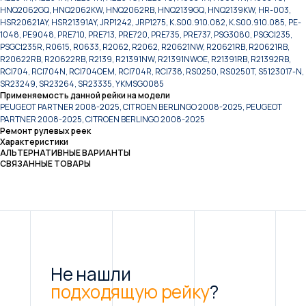
HNQ2062GQ, HNQ2062KW, HNQ2062RB, HNQ2139GQ, HNQ2139KW, HR-003,
HSR20621AY, HSR21391AY, JRP1242, JRP1275, K.S00.910.082, K.S00.910.085, PE-
1048, PE9048, PRE710, PRE713, PRE720, PRE735, PRE737, PSG3080, PSGCI235,
PSGCI235R, R0615, R0633, R2062, R2062, R20621NW, R20621RB, R20621RB,
R20622RB, R20622RB, R2139, R21391NW, R21391NWOE, R21391RB, R21392RB,
RCI704, RCI704N, RCI704OEM, RCI704R, RCI738, RS0250, RS0250T, S5123017-N,
SR23249, SR23264, SR23335, YKMSG0085
Применяемость данной рейки на модели
PEUGEOT PARTNER 2008-2025, CITROEN BERLINGO 2008-2025, PEUGEOT
PARTNER 2008-2025, CITROEN BERLINGO 2008-2025
Ремонт рулевых реек
Характеристики
АЛЬТЕРНАТИВНЫЕ ВАРИАНТЫ
СВЯЗАННЫЕ ТОВАРЫ
Не нашли
подходящую рейку
?