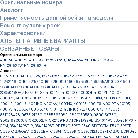
Оригинальные номера
Аналоги
Применяемость данной рейки на модели
Ремонт рулевых реек
Характеристики
АЛЬТЕРНАТИВНЫЕ ВАРИАНТЫ
СВЯЗАННЫЕ ТОВАРЫ
Оригинальные номера
400180, 400181, 4001NQ, 9675121280, 9844854180, HNQ2062GQ,
HNQ2062KW, HNQ2062RB
Аналоги
01.16.2700, 140-02-025, 1623213580, 1623213680, 1623213980, 1623214580,
1623214980, 1623215780, 1623216080, 1663656780, 1663657380, 2GS1640,
2GS1640C, 2GS1640CR, 2GS1640OE, 2GS5048, 2GS5048C, 2GS5048CR,
2GS5048OE, 31-37394-SX, 4000NL, 4000QQ, 4000QT, 4000YL, 4000ZT,
4000ZV, 400178, 400180, 400181, 400197, 400199, 4001KN, 4001KQ, 4001L1,
4001L2, 4001L5, 4001NQ, 4001NV, 4001NX, 4001P5, 4001P6, 4001PF, 4001R3,
4001VJ, 4001X6, 4001X8, 401N10111Z, 401N10317Z, 4080-076, 7170053,
851028428, 9675121280, 9685863080, 9800150580, 9800150780,
9802199880, ATGR2062, ATGR21391RB, ATGR21392RB, B54014PST, B54014PST-
OEM, B54014PST-R, B54014PST-RF, B54015PST, B54015PSTOEM, B54015PSTR,
CI235, CI235OEM, CI235OEM, CI235R, CI235R, CI238, CI238OEM, CI238R, CI9040,
H2234A, H2234N, H2234N, H2234U, H2234U, H6034A, H6034N, H6034U,