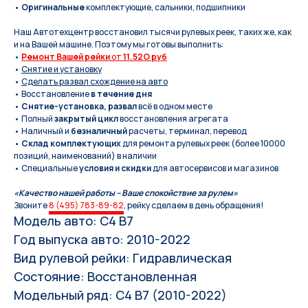
•
Оригинальные
комплектующие, сальники, подшипники
Наш Автотехцентр восстановил тысячи рулевых реек, таких же, как
и на Вашей машине. Поэтому мы готовы выполнить:
•
Ремонт Вашей рейки
от
11.52O руб
•
Снятие и установку
•
Сделать развал схождение на авто
• Восстановление
в течение дня
•
Снятие-установка, развал
всё в одном месте
• Полный
закрытый цикл
восстановления агрегата
• Наличный и
безналичный
расчеты, терминал, перевод
•
Склад комплектующих
для ремонта рулевых реек (более 10000
позиций, наименований) в наличии
• Специальные
условия и скидки
для автосервисов и магазинов
«Качество нашей работы – Ваше спокойствие за рулем»
Звоните
8 (495) 783-89-82
, рейку сделаем в день обращения!
Модель авто: С4 B7
Год выпуска авто: 2010-2022
Вид рулевой рейки: Гидравлическая
Состояние: Восстановленная
Модельный ряд: C4 B7 (2010-2022)