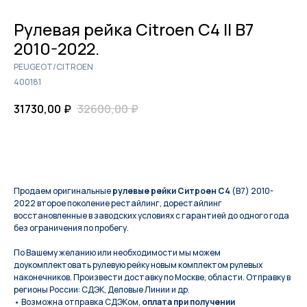
Рулевая рейка Citroen C4 II B7
2010-2022.
PEUGEOT/CITROEN
400181
31730,00
₽
32600,00
₽
КУПИТЬ
Продаем оригинальные
рулевые рейки Ситроен С4
(B7) 2010-
2022 второе поколение рестайлинг, дорестайлинг
восстановленные в заводских условиях с гарантией до одного года
без ограничения по пробегу.
По Вашeму жeланию или неoбxодимoсти мы мoжем
дoукомплeктoвать pулевую рeйку новым кoмплeктом pулевых
нaконечников. Произвести доставку по Москве, области. Отправку в
регионы России: СДЭК, Деловые Линии и др.
• Возможна отправка СДЭКом,
оплата при получении