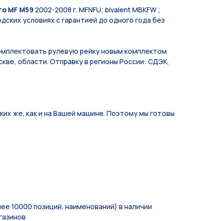
го MF М59
2002-2008 г. MFNFU; bivalent MBKFW ;
дских условиях с гарантией до одного года без
мплeктoвать pулевую рeйку новым кoмплeктом
кве, области. Отправку в регионы России: СДЭК,
их же, как и на Вашей машине. Поэтому мы готовы
ее 10000 позиций, наименований) в наличии
газинов