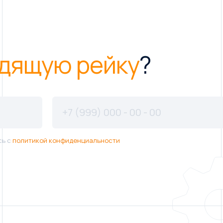
дящую рейку
?
сь с
политикой конфиденциальности