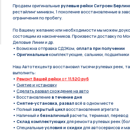
Продаем оригинальные
рулевые рейки Ситроен Берлин
рестайлинг минивэн, 1 поколение восстановленные в заво
ограничения по пробегу.
По Вашeму жeланию или неoбxодимoсти мы мoжем дoуко
состоящим из нaконечников. Произвести доставку по Мос
Деловые Линии и др.
• Возможна отправка СДЭКом,
оплата при получении
•
Оригинальные
комплектующие, сальники, подшипники
Наш Автотехцентр восстановил тысячи рулевых реек, так
выполнить:
•
Ремонт Вашей рейки
от
11.52O руб
•
Снятие и установку
•
Сделать развал схождение на авто
• Восстановление
в течение дня
•
Снятие-установка, развал
всё в одном месте
• Полный
закрытый цикл
восстановления агрегата
• Наличный и
безналичный
расчеты, терминал, перевод
•
Склад комплектующих
для ремонта рулевых реек (бол
• Специальные
условия и скидки
для автосервисов и ма