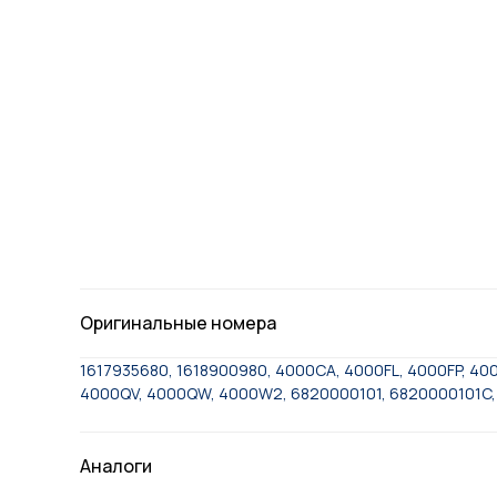
Оригинальные номера
1617935680, 1618900980, 4000CA, 4000FL, 4000FP, 40
4000QV, 4000QW, 4000W2, 6820000101, 6820000101C,
Аналоги