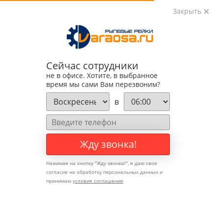
Закрыть
0
0
+7 (495) 783-89-82
Сейчас сотрудники
не в офисе. Хотите, в выбранное
время мы сами Вам перезвоним?
в
Жду звонка!
Нажимая на кнопку "
Жду звонка!
", я даю свое
согласие на обработку персональных данных и
принимаю
условия соглашения