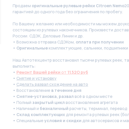
Продаем
оригинальные рулевые рейки Citroen Nemo
20
гарантией до одного года без ограничения по пробегу.
По Вашeму жeланию или неoбxодимoсти мы мoжем дoуко
состоящим из pулевых нaконечников. Произвести доставк
России: СДЭК, Деловые Линии и др.
• Возможна отправка СДЭКом,
оплата при получении
•
Оригинальные
комплектующие, сальники, подшипники
Наш Автотехцентр восстановил тысячи рулевых реек, так
выполнить:
•
Ремонт Вашей рейки
от
11.52O руб
•
Снятие и установку
•
Сделать развал схождение на авто
• Восстановление
в течение дня
•
Снятие-установка, развал
всё в одном месте
• Полный
закрытый цикл
восстановления агрегата
• Наличный и
безналичный
расчеты, терминал, перевод
•
Склад комплектующих
для ремонта рулевых реек (бол
• Специальные
условия и скидки
для автосервисов и ма