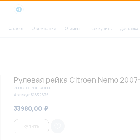
Каталог
О компании
Отзывы
Как купить
Доставка
Рулевая рейка Citroen Nemo 2007-
PEUGEOT/CITROEN
Артикул:
51832636
₽
₽
33980,00
34900,00
купить