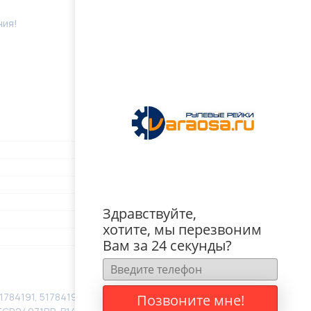
ния!
Здравствуйте,
хотите, мы перезвоним
Вам за 24 секунды?
784191, 51784192, 51784193, 51793476, 51822927,
Позвоните мне!