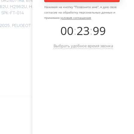
 ATGR24071RB, B14046PST, B14046PST-OEM,
H2962U, H2962U, HNQ2358GQ, HNQ2407GQ, HSR23581AY,
Нажимая на кнопку "
Позвоните мне
", я даю свое
, SPK-FT-014
согласие на обработку персональных данных и
принимаю
условия соглашения
-2025, PEUGEOT BIPPER 2008-2025, FIAT QUBO 2008-
00
:
23
:
99
Выбрать удобное время звонка