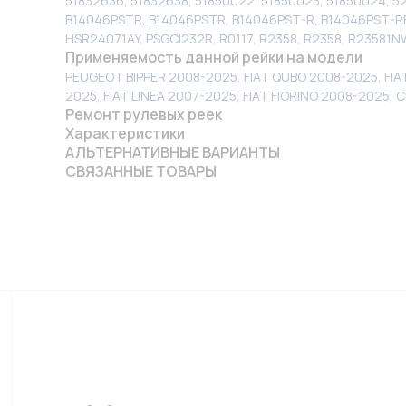
51832636, 51832638, 51850022, 51850023, 51850024, 
B14046PSTR, B14046PSTR, B14046PST-R, B14046PST-RF
HSR24071AY, PSGCI232R, R0117, R2358, R2358, R23581N
Применяемость данной рейки на модели
PEUGEOT BIPPER 2008-2025, FIAT QUBO 2008-2025, FIA
2025, FIAT LINEA 2007-2025, FIAT FIORINO 2008-2025
Ремонт рулевых реек
Характеристики
АЛЬТЕРНАТИВНЫЕ ВАРИАНТЫ
СВЯЗАННЫЕ ТОВАРЫ