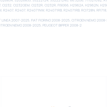
52026834, 52026835, 55222124, 552221240, 66.3206, 711521092,
, CI232, CI232OEM, CI232R, CI232R, FI9066, H2962A, H2962N, 
W, R2407, R2407, R24071NW, R24071RB, R24071RB, RCI728N, RFI718
T LINEA 2007-2025, FIAT FIORINO 2008-2025, CITROEN NEMO 2008
, CITROEN NEMO 2008-2025, PEUGEOT BIPPER 2008-2