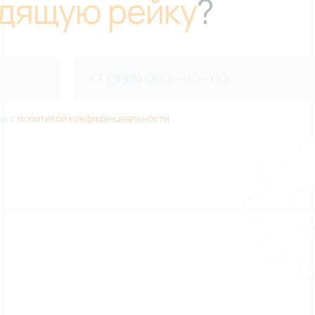
дящую рейку
?
сь с
политикой конфиденциальности