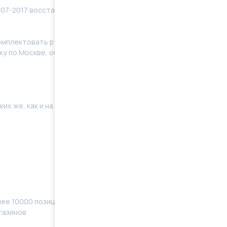
07-2017 восстановленные в заводских условиях с
мплeктoвать pулевую рeйку новым кoмплeктом
у по Москве, области. Отправку в регионы
их же, как и на Вашей машине. Поэтому мы готовы
ее 10000 позиций, наименований) в наличии
газинов