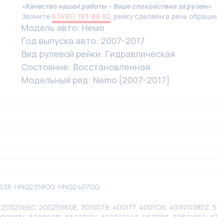
«Качество нашей работы – Ваше спокойствие за рулем»
Звоните
8 (495) 783-89-82
, рейку сделаем в день обраще
Модель авто: Немо
Год выпуска авто: 2007-2017
Вид рулевой рейки: Гидравлическая
Состояние: Восстановленная
Модельный ряд: Nemo [2007-2017]
832638, HNQ2358GQ, HNQ2407GQ
, 2GS2566C, 2GS2566OE, 3010079, 400177, 4001CW, 401N10380Z, 51