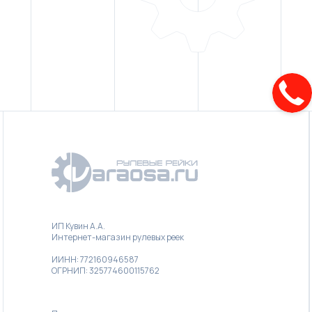
ИП Кувин А.А.
Интернет-магазин рулевых реек
ИИНН: 772160946587
ОГРНИП: 325774600115762