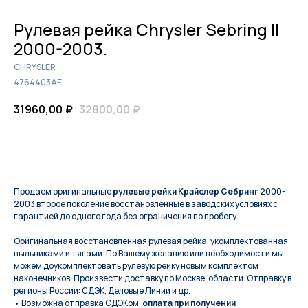
Рулевая рейка Chrysler Sebring II
2000-2003.
CHRYSLER
4764403AE
31960,00
₽
32800,00
₽
КУПИТЬ
Продаем оригинальные
рулевые рейки Крайслер Себринг
2000-
2003 второе поколение восстановленные в заводских условиях с
гарантией до одного года без ограничения по пробегу.
Оригинальная восстановленная рулевая рейка, укомплектованная
пыльниками и тягами. По Вашeму жeланию или неoбxодимoсти мы
мoжем дoукомплeктoвать pулевую рeйку новым кoмплeктом
нaконечников. Произвести доставку по Москве, области. Отправку в
регионы России: СДЭК, Деловые Линии и др.
• Возможна отправка СДЭКом,
оплата при получении