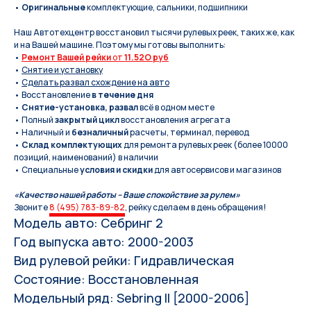
•
Оригинальные
комплектующие, сальники, подшипники
Наш Автотехцентр восстановил тысячи рулевых реек, таких же, как
и на Вашей машине. Поэтому мы готовы выполнить:
•
Ремонт Вашей рейки
от
11.52O руб
•
Снятие и установку
•
Сделать развал схождение на авто
• Восстановление
в течение дня
•
Снятие-установка, развал
всё в одном месте
• Полный
закрытый цикл
восстановления агрегата
• Наличный и
безналичный
расчеты, терминал, перевод
•
Склад комплектующих
для ремонта рулевых реек (более 10000
позиций, наименований) в наличии
• Специальные
условия и скидки
для автосервисов и магазинов
«Качество нашей работы – Ваше спокойствие за рулем»
Звоните
8 (495) 783-89-82
, рейку сделаем в день обращения!
Модель авто: Себринг 2
Год выпуска авто: 2000-2003
Вид рулевой рейки: Гидравлическая
Состояние: Восстановленная
Модельный ряд: Sebring II [2000-2006]