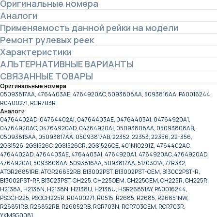
Оригинальные номера
Аналоги
Применяемость данной рейки на модели
Ремонт рулевых реек
Характеристики
АЛЬТЕРНАТИВНЫЕ ВАРИАНТЫ
СВЯЗАННЫЕ ТОВАРЫ
Оригинальные номера
05093817AA, 4764403AE, 4764920AC, 5093808AA, 5093816AA, PA0016244,
R0400271, RCR703R
Аналоги
04764402AD, 04764402AI, 04764403AE, 04764403AI, 04764920A1,
04764920AC, 04764920AD, 04764920AI, 05093808AA, 05093808AB,
05093816AA, 05093817AA, 05093817AB, 22352, 22353, 22356, 22-356,
2GS1526, 2GS1526C, 2GS1526CR, 2GS1526OE, 401N10291Z, 4764402AC,
4764402AD, 4764403AE, 4764403AI, 4764920A1, 4764920AC, 4764920AD,
4764920AI, 5093808AA, 5093816AA, 5093817AA, 5170301A, 77R332,
ATGR26851RB, ATGR26852RB, B13002PST, B13002PST-OEM, B13002PST-R,
B13002PST-RF, B13023PST, CH225, CH225OEM, CH225OEM, CH225R, CH225R,
H2138A, H2138N, H2138N, H2138U, H2138U, HSR26851AY, PA0016244,
PSGCH225, PSGCH225R, R0400271, R0515, R2685, R2685, R26851NW,
R26851RB, R26852RB, R26852RB, RCR703N, RCR703OEM, RCR703R,
YKMSG0081