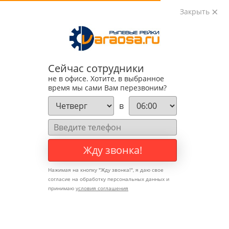
Закрыть
0
0
+7 (495) 783-89-82
Сейчас сотрудники
не в офисе. Хотите, в выбранное
время мы сами Вам перезвоним?
в
Жду звонка!
Нажимая на кнопку "
Жду звонка!
", я даю свое
согласие на обработку персональных данных и
принимаю
условия соглашения