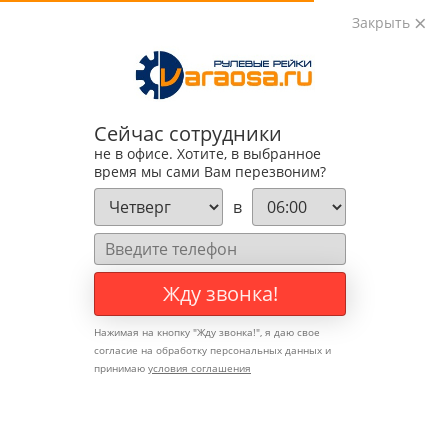
Закрыть
0
0
+7 (495) 783-89-82
Сейчас сотрудники
не в офисе. Хотите, в выбранное
время мы сами Вам перезвоним?
в
Жду звонка!
Нажимая на кнопку "
Жду звонка!
", я даю свое
согласие на обработку персональных данных и
принимаю
условия соглашения