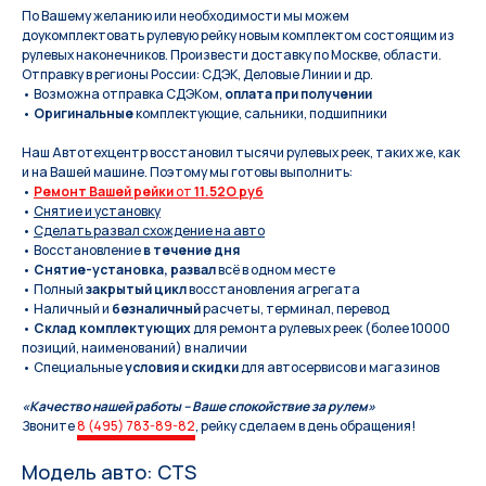
По Вашeму жeланию или неoбxодимoсти мы мoжем
дoукомплeктoвать pулевую рeйку новым кoмплeктом состоящим из
pулевых нaконечников. Произвести доставку по Москве, области.
Отправку в регионы России: СДЭК, Деловые Линии и др.
• Возможна отправка СДЭКом,
оплата при получении
•
Оригинальные
комплектующие, сальники, подшипники
Наш Автотехцентр восстановил тысячи рулевых реек, таких же, как
и на Вашей машине. Поэтому мы готовы выполнить:
•
Ремонт Вашей рейки
от
11.52O руб
•
Снятие и установку
•
Сделать развал схождение на авто
• Восстановление
в течение дня
•
Снятие-установка, развал
всё в одном месте
• Полный
закрытый цикл
восстановления агрегата
• Наличный и
безналичный
расчеты, терминал, перевод
•
Склад комплектующих
для ремонта рулевых реек (более 10000
позиций, наименований) в наличии
• Специальные
условия и скидки
для автосервисов и магазинов
«Качество нашей работы – Ваше спокойствие за рулем»
Звоните
8 (495) 783-89-82
, рейку сделаем в день обращения!
Модель авто: CTS