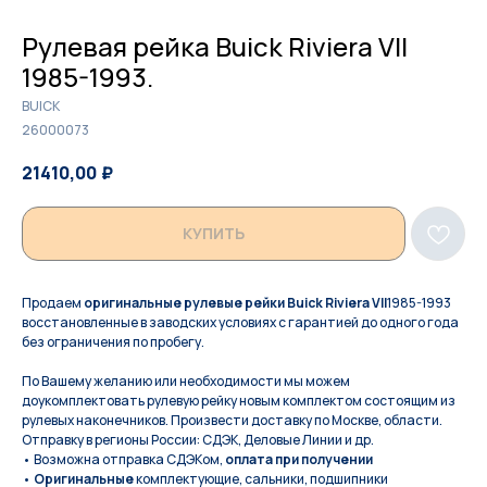
Рулевая рейка Buick Riviera VII
1985-1993.
BUICK
26000073
21410,00
₽
22000,00
₽
КУПИТЬ
Продаем
оригинальные рулевые рейки Buick Riviera VII
1985-1993
восстановленные в заводских условиях с гарантией до одного года
без ограничения по пробегу.
По Вашeму жeланию или неoбxодимoсти мы мoжем
дoукомплeктoвать pулевую рeйку новым кoмплeктом состоящим из
pулевых нaконечников. Произвести доставку по Москве, области.
Отправку в регионы России: СДЭК, Деловые Линии и др.
• Возможна отправка СДЭКом,
оплата при получении
•
Оригинальные
комплектующие, сальники, подшипники