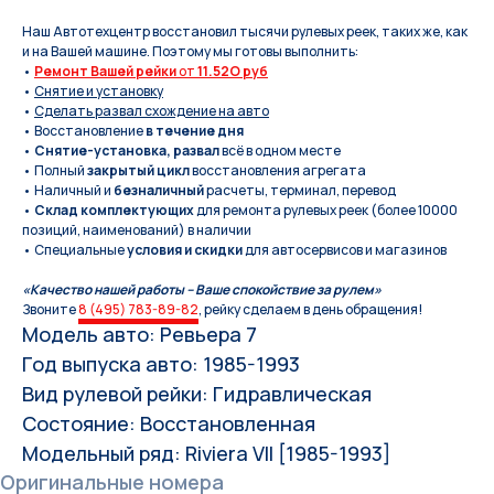
Наш Автотехцентр восстановил тысячи рулевых реек, таких же, как
и на Вашей машине. Поэтому мы готовы выполнить:
•
Ремонт Вашей рейки
от
11.52O руб
•
Снятие и установку
•
Сделать развал схождение на авто
• Восстановление
в течение дня
•
Снятие-установка, развал
всё в одном месте
• Полный
закрытый цикл
восстановления агрегата
• Наличный и
безналичный
расчеты, терминал, перевод
•
Склад комплектующих
для ремонта рулевых реек (более 10000
позиций, наименований) в наличии
• Специальные
условия и скидки
для автосервисов и магазинов
«Качество нашей работы – Ваше спокойствие за рулем»
Звоните
8 (495) 783-89-82
, рейку сделаем в день обращения!
Модель авто: Ревьера 7
Год выпуска авто: 1985-1993
Вид рулевой рейки: Гидравлическая
Состояние: Восстановленная
Модельный ряд: Riviera VII [1985-1993]
Оригинальные номера