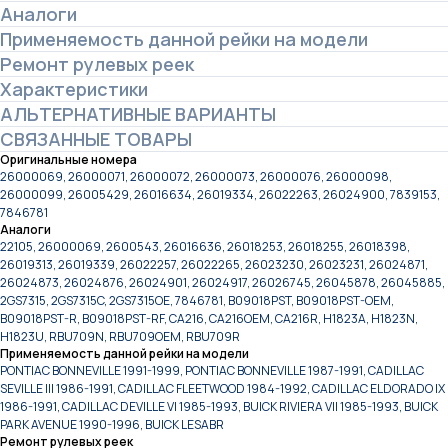
Аналоги
Применяемость данной рейки на модели
Ремонт рулевых реек
Характеристики
АЛЬТЕРНАТИВНЫЕ ВАРИАНТЫ
СВЯЗАННЫЕ ТОВАРЫ
Оригинальные номера
26000069, 26000071, 26000072, 26000073, 26000076, 26000098,
26000099, 26005429, 26016634, 26019334, 26022263, 26024900, 7839153,
7846781
Аналоги
22105, 26000069, 2600543, 26016636, 26018253, 26018255, 26018398,
26019313, 26019339, 26022257, 26022265, 26023230, 26023231, 26024871,
26024873, 26024876, 26024901, 26024917, 26026745, 26045878, 26045885,
2GS7315, 2GS7315C, 2GS7315OE, 7846781, B09018PST, B09018PST-OEM,
B09018PST-R, B09018PST-RF, CA216, CA216OEM, CA216R, H1823A, H1823N,
H1823U, RBU709N, RBU709OEM, RBU709R
Применяемость данной рейки на модели
PONTIAC BONNEVILLE 1991-1999, PONTIAC BONNEVILLE 1987-1991, CADILLAC
SEVILLE III 1986-1991, CADILLAC FLEETWOOD 1984-1992, CADILLAC ELDORADO IX
1986-1991, CADILLAC DEVILLE VI 1985-1993, BUICK RIVIERA VII 1985-1993, BUICK
PARK AVENUE 1990-1996, BUICK LESABR
Ремонт рулевых реек