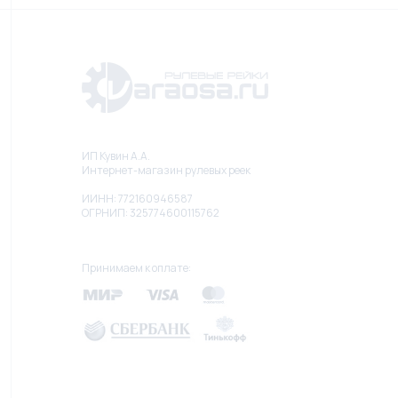
ИП Кувин А.А.
Интернет-магазин рулевых реек
ИИНН: 772160946587
ОГРНИП: 325774600115762
Принимаем к оплате: