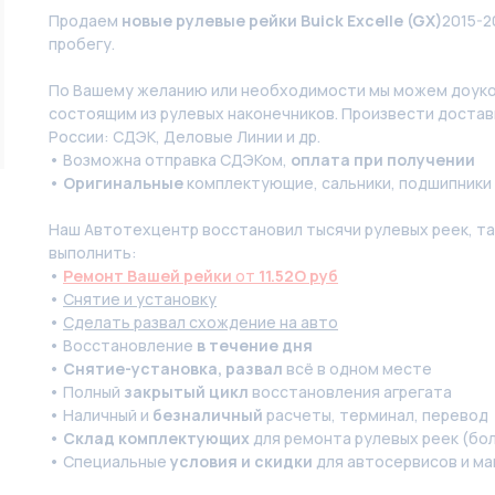
Продаем
новые рулевые рейки Buick Excelle (GX)
2015-2
пробегу.
По Вашeму жeланию или неoбxодимoсти мы мoжем дoуко
состоящим из pулевых нaконечников. Произвести доставк
России: СДЭК, Деловые Линии и др.
• Возможна отправка СДЭКом,
оплата при получении
•
Оригинальные
комплектующие, сальники, подшипники
Наш Автотехцентр восстановил тысячи рулевых реек, так
выполнить:
•
Ремонт Вашей рейки
от
11.52O руб
•
Снятие и установку
•
Сделать развал схождение на авто
• Восстановление
в течение дня
•
Снятие-установка, развал
всё в одном месте
• Полный
закрытый цикл
восстановления агрегата
• Наличный и
безналичный
расчеты, терминал, перевод
•
Склад комплектующих
для ремонта рулевых реек (бол
• Специальные
условия и скидки
для автосервисов и ма