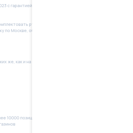
023 с гарантией 12 месяцев без ограничения по
мплeктoвать pулевую рeйку новым кoмплeктом
у по Москве, области. Отправку в регионы
их же, как и на Вашей машине. Поэтому мы готовы
ее 10000 позиций, наименований) в наличии
газинов