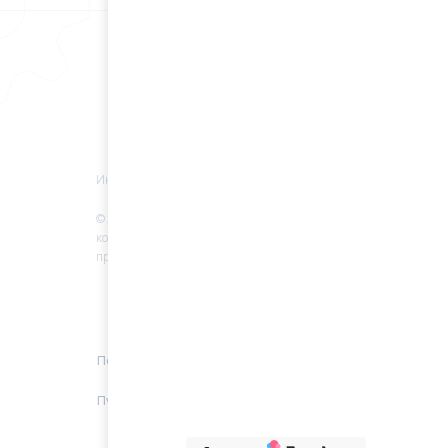
Информация
© 2022 Все права защищены. Любое
копирование материалов без разрешение
правообладателя запрещено.
Политика конфиденциальности
Публичная оферта