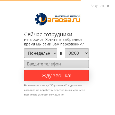
Закрыть
0
0
+7 (495) 783-89-82
Сейчас сотрудники
Рулевые рейки для
не в офисе. Хотите, в выбранное
время мы сами Вам перезвоним?
автомобилей марки
Brilliance
в
Жду звонка!
Нажимая на кнопку "
Жду звонка!
", я даю свое
согласие на обработку персональных данных и
принимаю
условия соглашения
Найти рейку